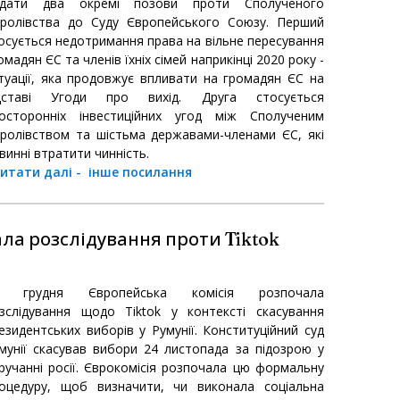
одати два окремі позови проти Сполученого
ролівства до Суду Європейського Союзу. Перший
осується недотримання права на вільне пересування
омадян ЄС та членів їхніх сімей наприкінці 2020 року -
туації, яка продовжує впливати на громадян ЄС на
ідставі Угоди про вихід. Друга стосується
осторонніх інвестиційних угод між Сполученим
ролівством та шістьма державами-членами ЄС, які
винні втратити чинність.
итати далі
-
інше посилання
ла розслідування проти Tiktok
7 грудня Європейська комісія розпочала
зслідування щодо Tiktok у контексті скасування
езидентських виборів у Румунії. Конституційний суд
мунії скасував вибори 24 листопада за підозрою у
ручанні росії. Єврокомісія розпочала цю формальну
оцедуру, щоб визначити, чи виконала соціальна