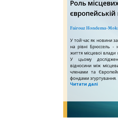
Роль місцевих
європейській 
Fairouz Hondema-Mok
У той час як новини з
на рівні Брюссель - 
життя місцевої влади 
У цьому досліджен
відносини між місце
членами та Європей
фондами згуртування.
Читати далі