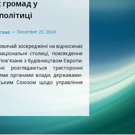
 громад у
політиці
—
rane
December 23, 2024
азвичай зосереджені на відносинах
національні столиці, повсякденне
пов'язане з будівництвом Європи.
ні розглядаються тристоронні
вими органами влади, державами-
ським Союзом щодо управління