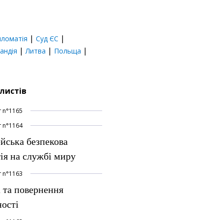
|
|
ломатія
Суд ЄС
|
|
|
ландія
Литва
Польща
 листів
т
n°
1165
т
n°
1164
йська безпекова
гія на службі миру
т
n°
1163
 та повернення
ості