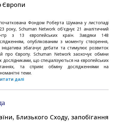
о Європи
початкована Фондом Роберта Шумана у листопаді
23 року, Schuman Network об'єднує 21 аналітичний
ентр з 13 європейських країн. Завдяки 148
слідженням, опублікованим з моменту створення,
 ініціатива збагачує дебати та стимулює розвиток
ей про Європу. Schuman Network заохочує обміни
ж дослідниками, що спеціалізуються на європейських
таннях, та сприяє обміну дослідженнями на
зноманітні теми.
итати далі
да
їни, Близького Сходу, запобігання