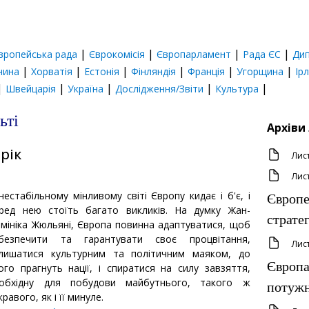
|
|
|
|
вропейська рада
Єврокомісія
Європарламент
Рада ЄС
Дип
|
|
|
|
|
|
чина
Хорватія
Естонія
Фінляндія
Франція
Угорщина
Ір
|
|
|
|
|
Швейцарія
Україна
Дослідження/Звіти
Культура
ьті
Архіви
рік
Лис
Лис
нестабільному мінливому світі Європу кидає і б'є, і
Європе
ред нею стоїть багато викликів. На думку Жан-
страте
мініка Жюльяні, Європа повинна адаптуватися, щоб
безпечити та гарантувати своє процвітання,
Лис
лишатися культурним та політичним маяком, до
Європа
ого прагнуть нації, і спиратися на силу завзяття,
обхідну для побудови майбутнього, такого ж
потужн
кравого, як і її минуле.