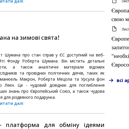
итати далі
Лис
Європа
свою м
Лис
на на зимові свята!
Європе
запито
іт Шумана про стан справ у ЄС доступний на веб-
"необх
йті Фонду Роберта Шумана. Він містить детальні
Єврос
рти, а також аналітичні матеріали відомих
слідників та провідних політичних діячів, таких як
манюель Макрон, Роберта Мецола та Урсула фон
всі а
р Ляєн. Це - чудовий довідник для поглиблення
ших знань про Європейський Союз, а також чудова
ея для різдвяного подарунка.
итати далі
- платформа для обміну ідеями