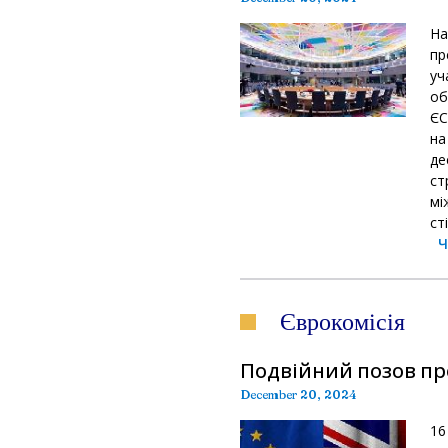
На
пр
уч
об
ЄС
на
де
ст
мі
ст
Ч
Єврокомісія
Подвійний позов пр
December 20, 2024
16