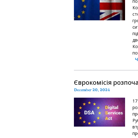
п
Ко
ст
гр
си
п
дв
Ко
по
Ч
Єврокомісія розпоча
December 20, 2024
1
ро
пр
Ру
вт
пр