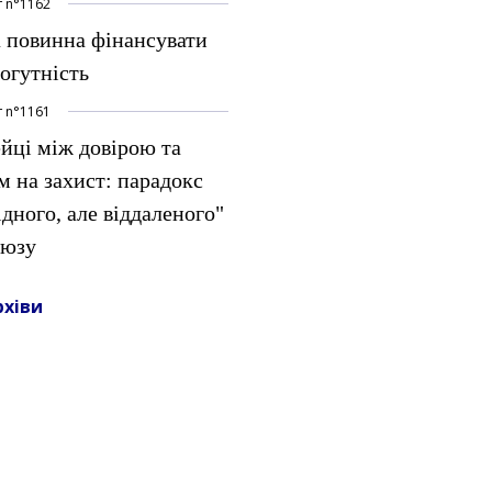
т
n°
1162
 повинна фінансувати
огутність
т
n°
1161
йці між довірою та
м на захист: парадокс
ідного, але віддаленого"
оюзу
рхіви