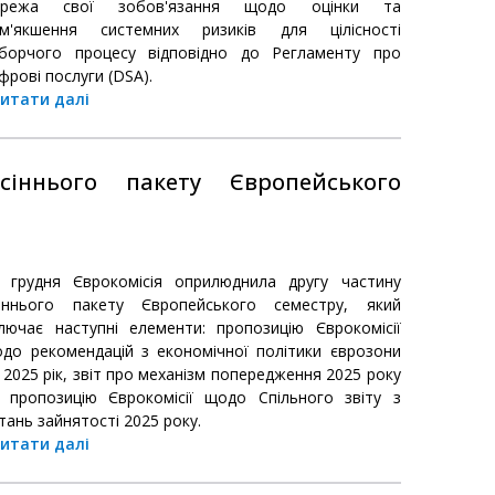
ережа свої зобов'язання щодо оцінки та
м'якшення системних ризиків для цілісності
борчого процесу відповідно до Регламенту про
фрові послуги (DSA).
итати далі
іннього пакету Європейського
 грудня Єврокомісія оприлюднила другу частину
іннього пакету Європейського семестру, який
лючає наступні елементи: пропозицію Єврокомісії
до рекомендацій з економічної політики єврозони
 2025 рік, звіт про механізм попередження 2025 року
 пропозицію Єврокомісії щодо Спільного звіту з
тань зайнятості 2025 року.
итати далі