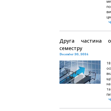
м
по
ви
ци
Ч
Друга частина ос
семестру
December 20, 2024
18
ос
вк
що
на
та
пи
Ч