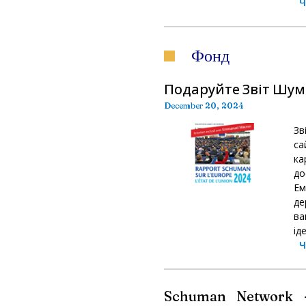
Ч
Фонд
Подаруйте Звіт Шума
December 20, 2024
Зв
са
ка
до
Ем
де
ва
ід
Ч
Schuman Network 