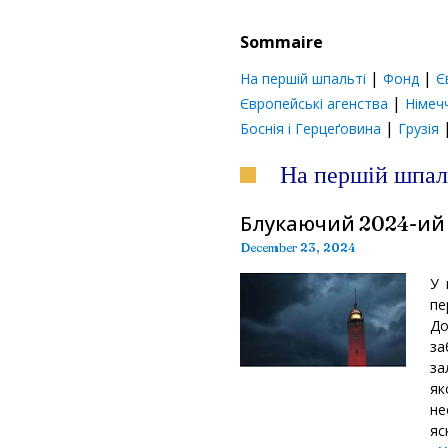
Sommaire
|
|
На першій шпальті
Фонд
Є
|
Європейські агенства
Німеч
|
Боснія і Герцеґовина
Грузія
На першій шпал
Блукаючий 2024-ий 
December 23, 2024
У 
пе
До
за
за
як
не
яс