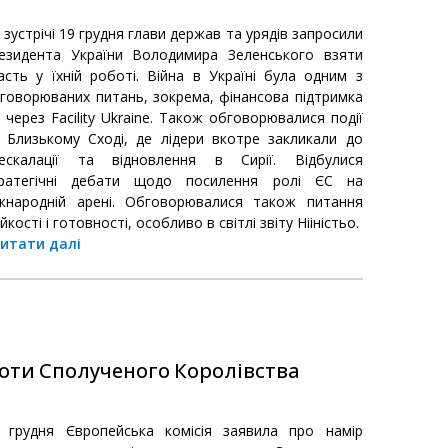
 зустрічі 19 грудня глави держав та урядів запросили
езидента України Володимира Зеленського взяти
асть у їхній роботі. Війна в Україні була одним з
говорюваних питань, зокрема, фінансова підтримка
 через Facility Ukraine. Також обговорювалися події
 Близькому Сході, де лідери вкотре закликали до
ескалації та відновлення в Сирії. Відбулися
ратегічні дебати щодо посилення ролі ЄС на
жнародній арені. Обговорювалися також питання
ійкості і готовності, особливо в світлі звіту Нііністьо.
итати далі
оти Сполученого Королівства
 грудня Європейська комісія заявила про намір