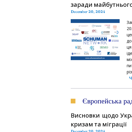
заради майбутньог
December 20, 2024
За
20
ц
до
ця
ід
мі
пи
рі
Ч
Європейська ра
Висновки щодо Укра
кризам та міграції
December 20, 2024