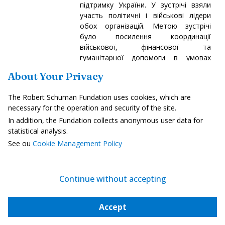
підтримку України. У зустрічі взяли
участь політичні і військові лідери
обох організацій. Метою зустрічі
було посилення координації
військової, фінансової та
гуманітарної допомоги в умовах
російської агресії. Ця зустріч свідчить
About Your Privacy
про прагнення підтримувати тісну
співпрацю в захисті українського
The Robert Schuman Fundation uses cookies, which are
суверенітету та євроатлантичної
necessary for the operation and security of the site.
безпеки.
In addition, the Fundation collects anonymous user data for
Читати далі
-
інше посилання
statistical analysis.
See ou
Cookie Management Policy
Культура
Continue without accepting
Ночі у Фурв'єр-2025
June 2, 2025
Accept
До 26 липня фестиваль "Ночі у