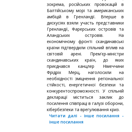
зокрема, російських провокацій в
Балтійському морі та американських
амбіцій в Гренландії. Вперше в
дискусіях взяли участь представники
Гренландії, Фарерських островів та
Аландських островів. На
економічному фронті скандинавські
країни підтвердили спільний вплив на
світовій арені. Прем'єр-міністри
скандинавських країн, до яких
приєднався канцлер Німеччини
Фрідріх Мерц, наголосили на
необхідності зміцнення регіональної
стійкості, енергетичної безпеки та
конкурентоспроможності. У спільній
декларації міститься заклик до
посилення співпраці в галузі оборони,
кібербезпеки та врегулювання криз.
Читати далі
-
інше посилання
-
інше посилання