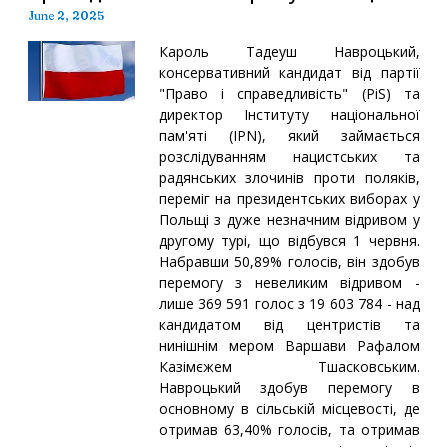
June 2, 2025
Кароль Тадеуш Навроцький,
консервативний кандидат від партії
"Право і справедливість" (PiS) та
директор Інституту національної
пам'яті (IPN), який займається
розслідуванням нацистських та
радянських злочинів проти поляків,
переміг на президентських виборах у
Польщі з дуже незначним відривом у
другому турі, що відбувся 1 червня.
Набравши 50,89% голосів, він здобув
перемогу з невеликим відривом -
лише 369 591 голос з 19 603 784 - над
кандидатом від центристів та
нинішнім мером Варшави Рафалом
Казімєжем Тшасковським.
Навроцький здобув перемогу в
основному в сільській місцевості, де
отримав 63,40% голосів, та отримав