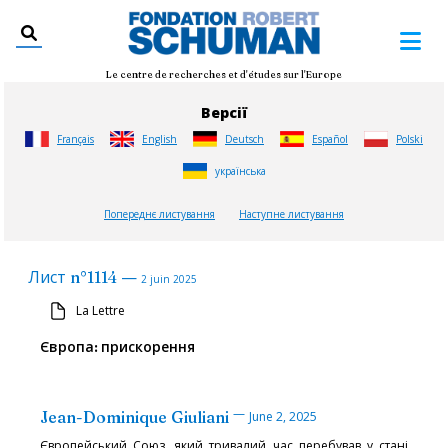
Le centre de recherches et d'études sur l'Europe
Версії
Français
English
Deutsch
Español
Polski
українська
Попереднє листування
Наступне листування
—
Лист
n°
1114
2 juin 2025
La Lettre
Європа: прискорення
—
Jean-Dominique Giuliani
June 2, 2025
Європейський Союз, який тривалий час перебував у стані