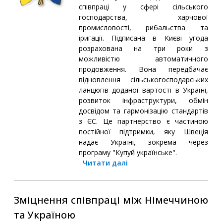
співпраці у сфері сільського
господарства, харчової
промисловості, рибальства та
іригації. Підписана в Києві угода
розрахована на три роки з
можливістю автоматичного
продовження. Вона передбачає
відновлення сільськогосподарських
ланцюгів доданої вартості в Україні,
розвиток інфраструктури, обмін
досвідом та гармонізацію стандартів
з ЄС. Це партнерство є частиною
постійної підтримки, яку Швеція
надає Україні, зокрема через
програму "Купуй українське".
Читати далі
Зміцнення співпраці між Німеччиною
та Україною