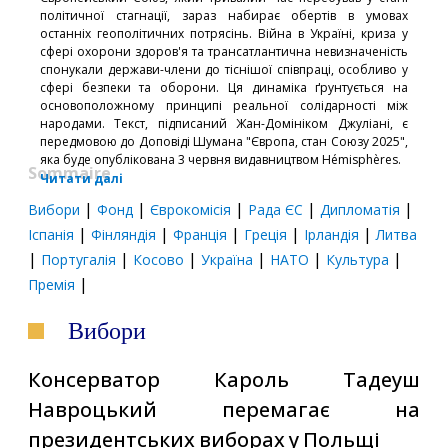
політичної стагнації, зараз набирає обертів в умовах
останніх геополітичних потрясінь. Війна в Україні, криза у
сфері охорони здоров'я та трансатлантична невизначеність
спонукали держави-члени до тіснішої співпраці, особливо у
сфері безпеки та оборони. Ця динаміка ґрунтується на
основоположному принципі реальної солідарності між
народами. Текст, підписаний Жан-Домініком Джуліані, є
передмовою до Доповіді Шумана "Європа, стан Союзу 2025",
яка буде опублікована 3 червня видавництвом Hémisphères.
Sommaire
Читати далі
|
|
|
|
|
Вибори
Фонд
Єврокомісія
Рада ЄС
Дипломатія
|
|
|
|
|
Іспанія
Фінляндія
Франція
Греція
Ірландія
Литва
|
|
|
|
|
|
Португалія
Косово
Україна
НАТО
Культура
|
Премія
Вибори
Консерватор Кароль Тадеуш
Навроцький перемагає на
президентських виборах у Польщі