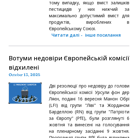
тому випадку, якщо вміст залишків
пестицидів у них нижчий за
максимально допустимий вміст для
продуктів, вироблених в
Європейському Союзі.
Читати далі
-
інше посилання
Вотуми недовіри Європейській комісії
відхилені
October 13, 2025
Дві резолюції про недовіру до голови
Європейської комісії Урсули фон дер
Ляєн, подані 16 вересня Манон Обрі
(LFI) від групи "Ліві" та Жорданом
Барделлою (RN) від групи "Патріоти
за Європу" (PfE), були розглянуті 6
жовтня та винесені на голосування
на пленарному засіданні 9 жовтня.
Пропозиція групи PfE була відхилена