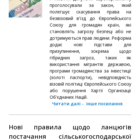
проголосували за закон, який
полегшує скасування права на
безвізовий в'їзд до Європейського
Союзу для громадян країн, які
становлять загрозу безпеці або не
дотримуються прав людини. Реформа
додає нові підстави для
призупинення, зокрема щодо
гібридних загроз, таких як
використання мігрантів державою,
програми громадянства за інвестиції
(золоті паспорти), невідповідність
візовій політиці Європейського Союзу
або порушення Хартії Організації
Об'єднаних Націй.
Читати далі
-
інше посилання
Нові правила щодо ланцюгів
постачання сільськогосподарської