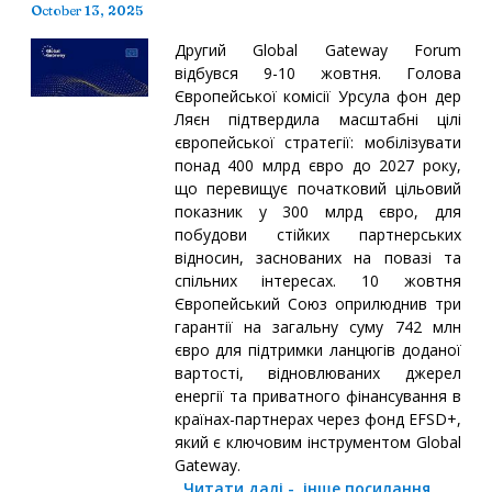
October 13, 2025
Другий Global Gateway Forum
відбувся 9-10 жовтня. Голова
Європейської комісії Урсула фон дер
Ляєн підтвердила масштабні цілі
європейської стратегії: мобілізувати
понад 400 млрд євро до 2027 року,
що перевищує початковий цільовий
показник у 300 млрд євро, для
побудови стійких партнерських
відносин, заснованих на повазі та
спільних інтересах. 10 жовтня
Європейський Союз оприлюднив три
гарантії на загальну суму 742 млн
євро для підтримки ланцюгів доданої
вартості, відновлюваних джерел
енергії та приватного фінансування в
країнах-партнерах через фонд EFSD+,
який є ключовим інструментом Global
Gateway.
Читати далі
-
інше посилання