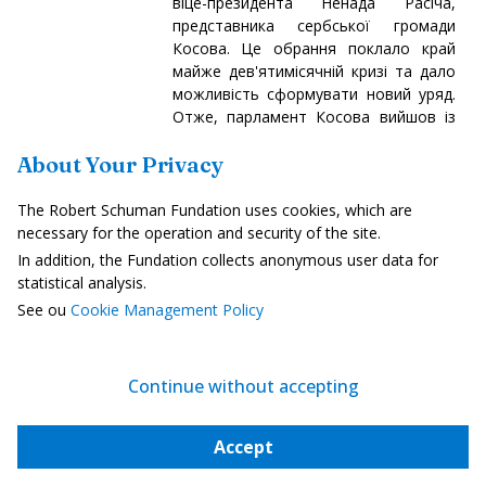
віце-президента Ненада Расіча,
представника сербської громади
Косова. Це обрання поклало край
майже дев'ятимісячній кризі та дало
можливість сформувати новий уряд.
Отже, парламент Косова вийшов із
кризи, хоча баланс залишається
About Your Privacy
нестійким.
Читати далі
The Robert Schuman Fundation uses cookies, which are
necessary for the operation and security of the site.
In addition, the Fundation collects anonymous user data for
Молдова
statistical analysis.
See ou
Cookie Management Policy
Молдова приєдналася до єдиного
простору платежів у євро
October 13, 2025
Continue without accepting
6 жовтня Молдова стала
оперативним членом Єдиної зони
Accept
платежів у євро (SEPA) – системи, яка