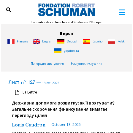
Le centre de recherches et d'études sur l'Europe
Версії
Français
English
Deutsch
Español
Polski
українська
Попереднє листування
Наступне листування
—
Лист
n°
1127
13 oct. 2025
La Lettre
Державна допомога розвитку: як її врятувати?
Загальне скорочення фінансування вимагає
перегляду цілей
—
Louis Caudron
October 13, 2025