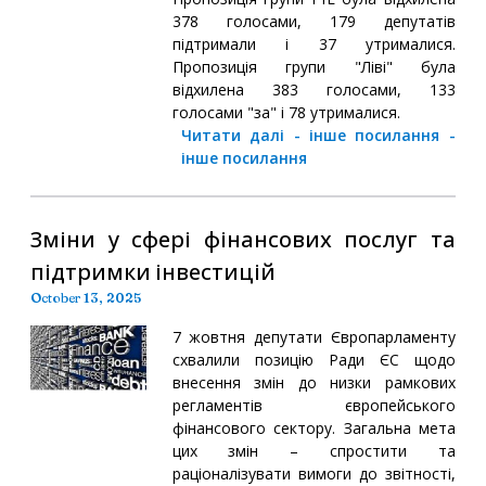
378 голосами, 179 депутатів
підтримали і 37 утрималися.
Пропозиція групи "Ліві" була
відхилена 383 голосами, 133
голосами "за" і 78 утрималися.
Читати далі
-
інше посилання
-
інше посилання
Зміни у сфері фінансових послуг та
підтримки інвестицій
October 13, 2025
7 жовтня депутати Європарламенту
схвалили позицію Ради ЄС щодо
внесення змін до низки рамкових
регламентів європейського
фінансового сектору. Загальна мета
цих змін – спростити та
раціоналізувати вимоги до звітності,