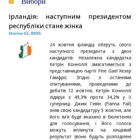
Вибори
Ірландія: наступним президентом
республіки стане жінка
October 13, 2025
24 жовтня ірландці оберуть свого
наступного президента з двох
кандидатів. Незалежна кандидатка
Кетрін Конноллі змагатиметься з
представницею партії Fine Gael Хезер
Гамфріс. Згідно з останніми
опитуваннями, проведеними до
дебатів 12 жовтня, Кетрін Конноллі
лідирує з 49,3% проти 34,2% у її
суперниці. Джим Гевін (Fianna Fail)
зняв свою кандидатуру 5 жовтня, але
його ім'я буде вказано в бюлетенях
для голосування, і його голоси
можуть вплинути на кінцевий
результат (вони будуть розподілені