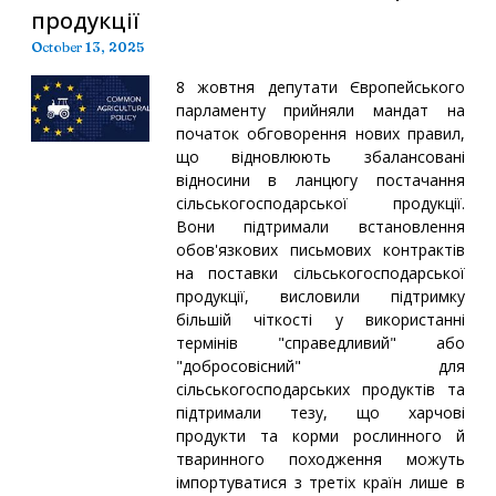
продукції
October 13, 2025
8 жовтня депутати Європейського
парламенту прийняли мандат на
початок обговорення нових правил,
що відновлюють збалансовані
відносини в ланцюгу постачання
сільськогосподарської продукції.
Вони підтримали встановлення
обов'язкових письмових контрактів
на поставки сільськогосподарської
продукції, висловили підтримку
більшій чіткості у використанні
термінів "справедливий" або
"добросовісний" для
сільськогосподарських продуктів та
підтримали тезу, що харчові
продукти та корми рослинного й
тваринного походження можуть
імпортуватися з третіх країн лише в