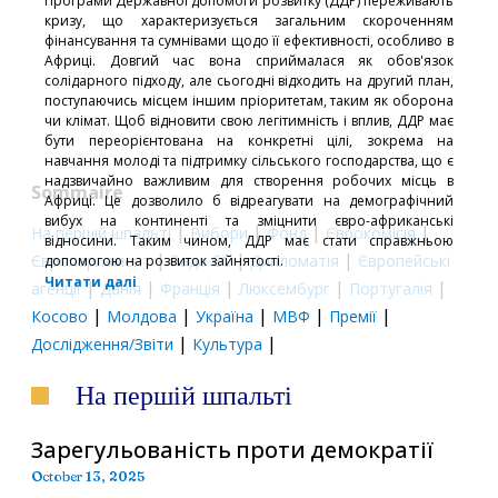
Програми Державної допомоги розвитку (ДДР) переживають
кризу, що характеризується загальним скороченням
фінансування та сумнівами щодо її ефективності, особливо в
Африці. Довгий час вона сприймалася як обов'язок
солідарного підходу, але сьогодні відходить на другий план,
поступаючись місцем іншим пріоритетам, таким як оборона
чи клімат. Щоб відновити свою легітимність і вплив, ДДР має
бути переорієнтована на конкретні цілі, зокрема на
навчання молоді та підтримку сільського господарства, що є
надзвичайно важливим для створення робочих місць в
Sommaire
Африці. Це дозволило б відреагувати на демографічний
вибух на континенті та зміцнити євро-африканські
|
|
|
|
На першій шпальті
Вибори
Фонд
Єврокомісія
відносини. Таким чином, ДДР має стати справжньою
|
|
|
Європарламент
Рада ЄС
Дипломатія
Європейські
допомогою на розвиток зайнятості.
Читати далі
|
|
|
|
|
агенції
Данія
Франція
Люксембург
Португалія
|
|
|
|
|
Косово
Молдова
Україна
МВФ
Премії
|
|
Дослідження/Звіти
Культура
На першій шпальті
Зарегульованість проти демократії
October 13, 2025