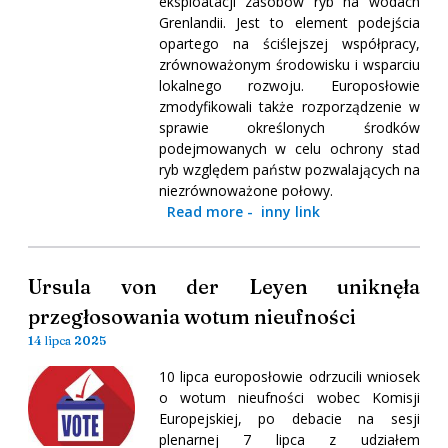
eksploatacji zasobów ryb na wodach
Grenlandii. Jest to element podejścia
opartego na ściślejszej współpracy,
zrównoważonym środowisku i wsparciu
lokalnego rozwoju. Europosłowie
zmodyfikowali także rozporządzenie w
sprawie określonych środków
podejmowanych w celu ochrony stad
ryb względem państw pozwalających na
niezrównoważone połowy.
Read more
-
inny link
Ursula von der Leyen uniknęła
przegłosowania wotum nieufności
14 lipca 2025
10 lipca europosłowie odrzucili wniosek
o wotum nieufności wobec Komisji
Europejskiej, po debacie na sesji
plenarnej 7 lipca z udziałem