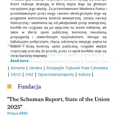
Kreml realizuje strategię, w której wojna staje się głównym
narzędziem jego władzy. Za przemówieniami Władimira Putina i
przedstawionymi przez niego ramami ideologicznymi kryje się
pragnienie wzmocnienia kontroli wewnętrznej, zmiany narracji
historycznej i uwolnienia się od jakiejkolwiek presji zewnętrznej.
Konflikt nie rozgrywa się już wyłącznie na arenie militarnej, ale
także w sferze opinii publicznej, karmionej nieustanną
propagandą i utwierdzonym nacjonalizmem. Kierując się
kalkulacjami politycznymi, chęcią odciśnięcia swojego piętna na
Sommaire
historii i ścisłą kontrolą opinii publicznej, rosyjskie władze
rozpoczęły ucieczkę do przodu, przez co wynik konfliktu staje się
|
|
|
|
|
Fundacja
Komisja
Parlament
Rada
Dyplomacja
coraz bardziej niepewny.
|
|
|
|
|
Read more
Niemcy
Chorwacja
Hiszpania
Francja
Grecja
Litwa
|
|
|
Armenia
Ukraina
Europejski Trybunał Praw Człowieka
|
|
|
|
|
OECD
ONZ
Opracowania/raporty
Kultura
Fundacja
"The Schuman Report, State of the Union
2025"
15 lipca 2025