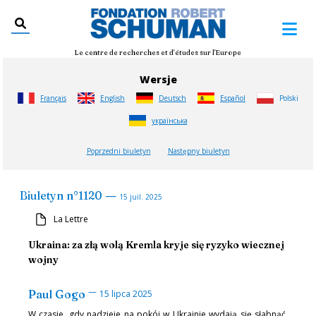
Le centre de recherches et d'études sur l'Europe
Wersje
Français
English
Deutsch
Español
Polski
українська
Poprzedni biuletyn
Następny biuletyn
—
Biuletyn
n°
1120
15 juil. 2025
La Lettre
Ukraina: za złą wolą Kremla kryje się ryzyko wiecznej
wojny
—
Paul Gogo
15 lipca 2025
W czasie, gdy nadzieje na pokój w Ukrainie wydają się słabnąć,