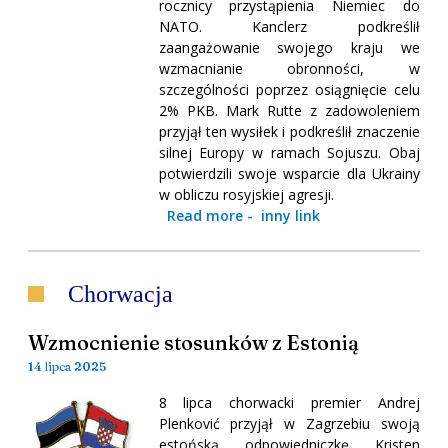
rocznicy przystąpienia Niemiec do
NATO. Kanclerz podkreślił
zaangażowanie swojego kraju we
wzmacnianie obronności, w
szczególności poprzez osiągnięcie celu
2% PKB. Mark Rutte z zadowoleniem
przyjął ten wysiłek i podkreślił znaczenie
silnej Europy w ramach Sojuszu. Obaj
potwierdzili swoje wsparcie dla Ukrainy
w obliczu rosyjskiej agresji.
Read more
-
inny link
Chorwacja
Wzmocnienie stosunków z Estonią
14 lipca 2025
8 lipca chorwacki premier Andrej
Plenković przyjął w Zagrzebiu swoją
estońską odpowiedniczkę Kristen