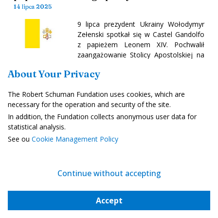
14 lipca 2025
9 lipca prezydent Ukrainy Wołodymyr
Zełenski spotkał się w Castel Gandolfo
z papieżem Leonem XIV. Pochwalił
zaangażowanie Stolicy Apostolskiej na
rzecz pokoju i powrotu uprowadzonych
About Your Privacy
ukraińskich dzieci. Później został
przyjęty przez prezydenta Włoch Sergio
The Robert Schuman Fundation uses cookies, which are
Mattarellę. Dwaj szefowie państw
necessary for the operation and security of the site.
omówili wsparcie wojskowe, sankcje
wobec Rosji, członkostwo Ukrainy w
In addition, the Fundation collects anonymous user data for
Unii Europejskiej i odbudowę tego kraju.
statistical analysis.
Read more
-
inny link
See ou
Cookie Management Policy
Wołodymyr Zełenski przyjmuje
Continue without accepting
przewodniczącą szwajcarskiej Rady
Accept
Narodowej
14 lipca 2025