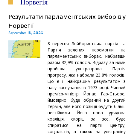
Норвегія
Результати парламентських виборів у
Норвегії
September 15, 2025
8 вересня Лейбористська партія та
Партія зелених перемогли на
парламентських виборах, набравши
разом 32,9% голосів. Відразу за ними
пройшла ультраправа Партія
прогресу, яка набрала 23,8% голосів,
що є її найкращим результатом з
часу заснування в 1973 році. Чинний
прем'єр-міністр Йонас Гар-Стьоре,
ймовірно, буде обраний на другий
термін, але його позиції будуть більш
нестійкими. Його нова урядова
коаліція, скоріш за все, буде
спиратися на партії центру,
соціалістів, а також на ультраліву