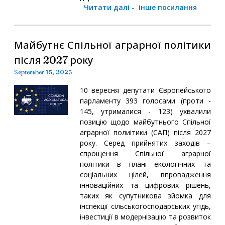
Читати далі
-
інше посилання
Майбутнє Спільної аграрної політики
після 2027 року
September 15, 2025
10 вересня депутати Європейського
парламенту 393 голосами (проти -
145, утрималися - 123) ухвалили
позицію щодо майбутнього Спільної
аграрної полиітики (САП) після 2027
року. Серед прийнятих заходів –
спрощення Спільної аграрної
політики в плані екологічних та
соціальних цілей, впровадження
інноваційних та цифрових рішень,
таких як супутникова зйомка для
інспекції сільськогосподарських угідь,
інвестиції в модернізацію та розвиток