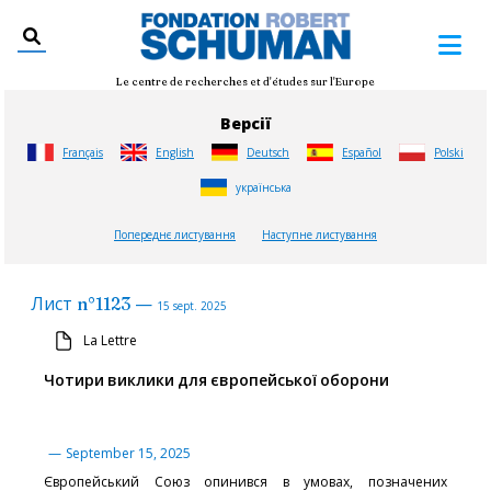
Le centre de recherches et d'études sur l'Europe
Версії
Français
English
Deutsch
Español
Polski
українська
Попереднє листування
Наступне листування
—
Лист
n°
1123
15 sept. 2025
La Lettre
Чотири виклики для європейської оборони
—
September 15, 2025
Європейський Союз опинився в умовах, позначених