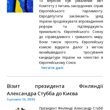
10 вересня був ухвалений звіт
Комітету з питань закордонних справ
Європейського парламенту.
Євродепутати закликають уряд
України продовжувати впровадження
реформ та підтверджують
прихильність Європейського Союзу
до справедливого і тривалого миру.
Вони також просять Європейську
комісію відкрити діалог з метою
якнайшвидшого просування
кандидатури України на членство в
Європейському Союзі.
Читати далі
Візит президента Фінляндії
Александра Стубба до Києва
September 15, 2025
Президент Фінляндії Александр Стубб