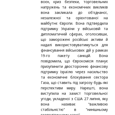
воєн, криз безпеки, торговельних
напружень та економічних викликів
вона закликала до об'єднаної,
незалежної та орієнтованої на
майбутнє Європи. Вона підтвердила
підтримку України у військовій та
дипломатичній сферах, оголосивши,
що заморожені російські активи й
надалі використовуватимуться для
фінансування військових дій у рамках
19-го пакету санкцій. Вона
повідомила, що Єврокомісія планує
призупинити двосторонню фінансову
підтримку Ізраїлю через насильство
та економічне блокування сектора
Газа, що ставить під загрозу будь-які
перспективи миру. Нарешті, вона
виступила на захист торговельної
угоди, укладеної з США 27 липня, яку
вона називає "важливою
стабільністю" в "нинішньому
геополітичному хаосі".