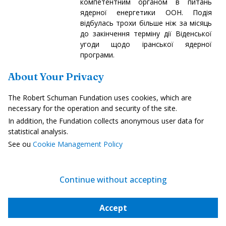
компетентним органом в питань
ядерної енергетики ООН. Подія
відбулась трохи більше ніж за місяць
до закінчення терміну дії Віденської
угоди щодо іранської ядерної
програми.
Читати далі
About Your Privacy
The Robert Schuman Fundation uses cookies, which are
НАТО
necessary for the operation and security of the site.
In addition, the Fundation collects anonymous user data for
У відповідь на порушення
statistical analysis.
російськими безпілотниками
See ou
Cookie Management Policy
повітряного простору, НАТО
розпочинає операцію "Східний
Continue without accepting
вартовий"
September 15, 2025
Accept
10 вересня польські військово-