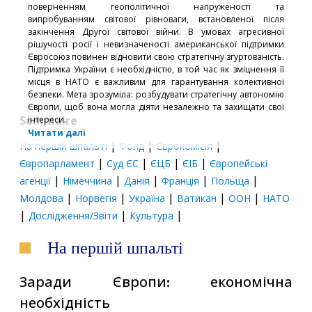
поверненням геополітичної напруженості та
випробуванням світової рівноваги, встановленої після
закінчення Другої світової війни. В умовах агресивної
рішучості росії і невизначеності американської підтримки
Євросоюз повинен відновити свою стратегічну згуртованість.
Підтримка України є необхідністю, в той час як зміцнення її
місця в НАТО є важливим для гарантування колективної
безпеки. Мета зрозуміла: розбудувати стратегічну автономію
Європи, щоб вона могла діяти незалежно та захищати свої
Sommaire
інтереси.
Читати далі
|
|
|
На першій шпальті
Фонд
Єврокомісія
|
|
|
|
Європарламент
Суд ЄС
ЄЦБ
ЄІБ
Європейські
|
|
|
|
|
агенції
Німеччина
Данія
Франція
Польща
|
|
|
|
|
Молдова
Норвегія
Україна
Ватикан
ООН
НАТО
|
|
|
Дослідження/Звіти
Культура
На першій шпальті
Заради Європи: економічна
необхідність