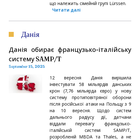
що належить сімейній групі Lürssen.
Читати далі
Данія
Данія обирає французько-італійську
систему SAMP/T
September 15, 2025
12 вересня Данія вирішила
інвестувати 58 мільярдів данських
крон (7,76 мільярда євро) у нову
систему протиповітряної оборони
після російської атаки на Польщу з 9
на 10 вересня. Щодо систем
дальнього радіусу дії, датчани
віддали перевагу французько-
італійській системі SAMP/T,
розробленій MBDA та Thales, а не