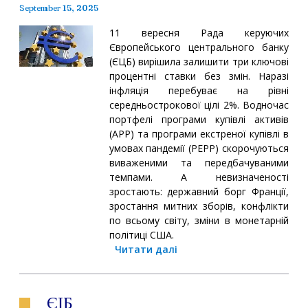
September 15, 2025
11 вересня Рада керуючих
Європейського центрального банку
(ЄЦБ) вирішила залишити три ключові
процентні ставки без змін. Наразі
інфляція перебуває на рівні
середньострокової цілі 2%. Водночас
портфелі програми купівлі активів
(APP) та програми екстреної купівлі в
умовах пандемії (PEPP) скорочуються
виваженими та передбачуваними
темпами. А невизначеності
зростають: державний борг Франції,
зростання митних зборів, конфлікти
по всьому світу, зміни в монетарній
політиці США.
Читати далі
ЄІБ