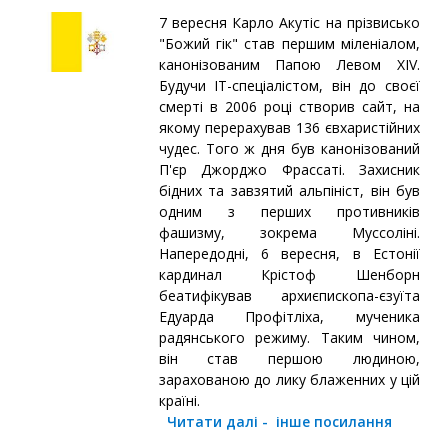
7 вересня Карло Акутіс на прізвисько
"Божий гік" став першим міленіалом,
канонізованим Папою Левом XIV.
Будучи IT-спеціалістом, він до своєї
смерті в 2006 році створив сайт, на
якому перерахував 136 євхаристійних
чудес. Того ж дня був канонізований
П'єр Джорджо Фрассаті. Захисник
бідних та завзятий альпініст, він був
одним з перших противників
фашизму, зокрема Муссоліні.
Напередодні, 6 вересня, в Естонії
кардинал Крістоф Шенборн
беатифікував архиєпископа-єзуїта
Едуарда Профітліха, мученика
радянського режиму. Таким чином,
він став першою людиною,
зарахованою до лику блаженних у цій
країні.
Читати далі
-
інше посилання