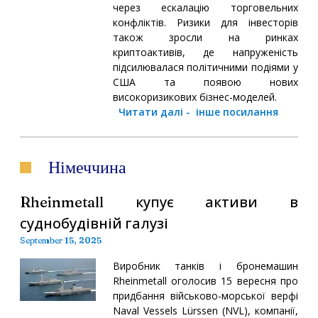
через ескалацію торговельних
конфліктів. Ризики для інвесторів
також зросли на ринках
криптоактивів, де напруженість
підсилювалася політичними подіями у
США та появою нових
високоризикових бізнес-моделей.
Читати далі
-
інше посилання
Німеччина
Rheinmetall купує активи в
суднобудівній галузі
September 15, 2025
Виробник танків і бронемашин
Rheinmetall оголосив 15 вересня про
придбання військово-морської верфі
Naval Vessels Lürssen (NVL), компанії,