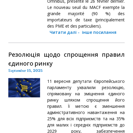
Omnibus, présenté le 26 février dernier.
Le nouveau seuil du MACF exempte la
grande majorité (90 %) des
importateurs de taxe (principalement
des PME et des particuliers).
Читати далі
-
інше посилання
Резолюція щодо спрощення правил
єдиного ринку
September 15, 2025
11 вересня депутати Європейського
парламенту ухвалили резолюцію,
спрямовану на зміцнення єдиного
ринку шляхом спрощення його
правил. Її метою є зменшення
адміністративного навантаження на
25% для всіх підприємств та на 35%
для малих і середніх підприємств до
2029 року, забезпечення