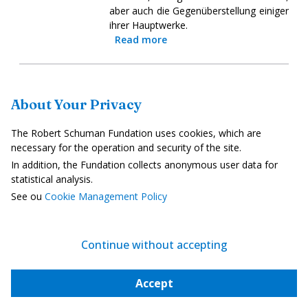
aber auch die Gegenüberstellung einiger
ihrer Hauptwerke.
Read more
Wincenty Wodzinowski in Krakau
About Your Privacy
15. Juli 2024
Das Museum in Krakau stellt bis zum 3.
The Robert Schuman Fundation uses cookies, which are
November "Wincenty Wodzinowski. Ein
necessary for the operation and security of the site.
sensibler Beobachter (1866-1940)". Die
In addition, the Fundation collects anonymous user data for
Besucher können die Werke dieses
statistical analysis.
Aktivisten, Soldaten für die polnische
See ou
Cookie Management Policy
Unabhängigkeit und einer Figur des
Modernismus entdecken. Seine
Gemälde lassen seine Faszination für
Continue without accepting
den kulturellen Reichtum des Krakauer
Umlands erkennen.
Read more
Accept