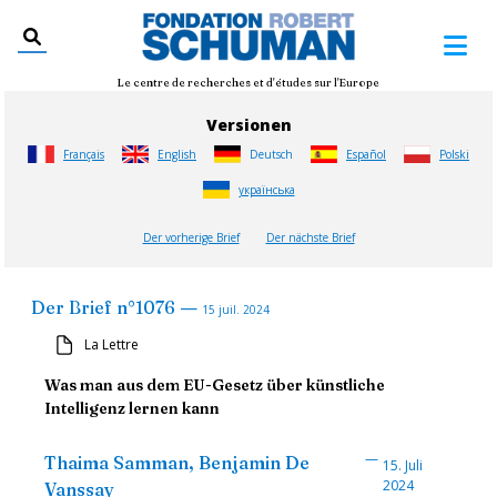
Le centre de recherches et d'études sur l'Europe
Versionen
Français
English
Deutsch
Español
Polski
українська
Der vorherige Brief
Der nächste Brief
—
Der Brief
n°
1076
15 juil. 2024
La Lettre
Was man aus dem EU-Gesetz über künstliche
Intelligenz lernen kann
—
Thaima Samman, Benjamin De
15. Juli
2024
Vanssay