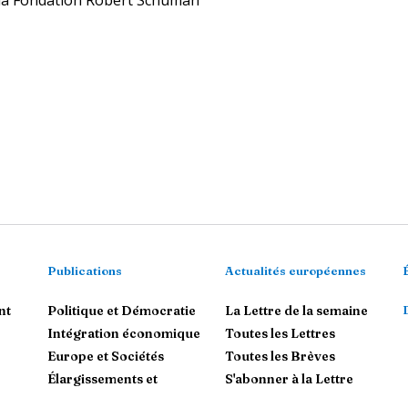
 la Fondation Robert Schuman
Publications
Actualités européennes
nt
Politique et Démocratie
La Lettre de la semaine
Intégration économique
Toutes les Lettres
Europe et Sociétés
Toutes les Brèves
Élargissements et
S'abonner à la Lettre
voisinages