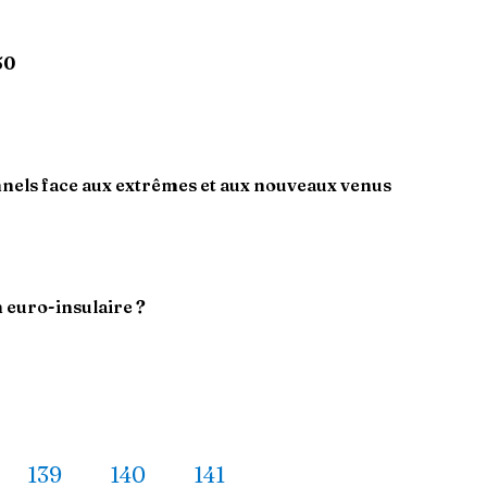
50
onnels face aux extrêmes et aux nouveaux venus
n euro-insulaire ?
139
140
141