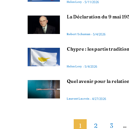
Helen Levy
-
5/11/2026
La Déclaration du 9 mai 19
Robert Schuman
-
5/4/2026
Chypre : les partis traditi
Helen Levy
-
5/4/2026
Quel avenir pour la relatio
Laurent Lacroix
-
4/27/2026
1
2
3
...