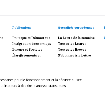
Publications
Actualités européennes
nt
Politique et Démocratie
La Lettre de la semaine
Intégration économique
Toutes les Lettres
Europe et Sociétés
Toutes les Brèves
Élargissements et
S'abonner à la Lettre
voisinages
L'Union européenne dans le
Monde
essaires pour le fonctionnement et la sécurité du site.
Mentions Légales
ilisateurs à des fins d'analyse statistiques.