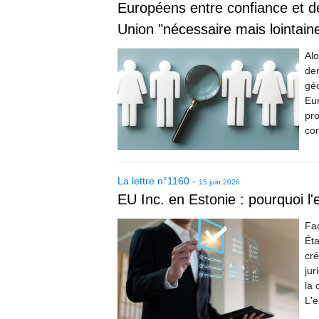
Européens entre confiance et d
Union "nécessaire mais lointain
Alo
der
géo
Eur
pro
con
La lettre
n°
1160
-
15 juin 2026
EU Inc. en Estonie : pourquoi l'
Fac
Éta
cré
jur
la 
L'e