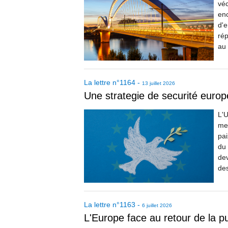
véc
enc
d'e
rép
au 
La lettre
n°
1164
-
13 juillet 2026
Une strategie de securité europ
L'U
men
pai
du 
dev
des
La lettre
n°
1163
-
6 juillet 2026
L'Europe face au retour de la p