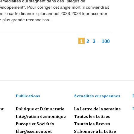
ermédiaires qui stagnent dans des "pièges de
eloppement". Pour corriger cet angle mort, il conviendrait
s le cadre financier pluriannuel 2028-2034 leur accorder
 plus grande reconnaissa...
1
2
3
100
...
Publications
Actualités européennes
nt
Politique et Démocratie
La Lettre de la semaine
Intégration économique
Toutes les Lettres
Europe et Sociétés
Toutes les Brèves
Élargissements et
S'abonner à la Lettre