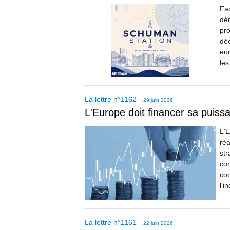
Fac
dém
pro
déc
eur
les
La lettre
n°
1162
-
29 juin 2026
L'Europe doit financer sa puiss
L'E
réa
str
con
coo
l'i
La lettre
n°
1161
-
22 juin 2026