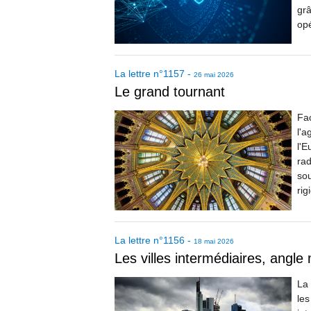
grâ
opé
La lettre
n°
1157
-
26 mai 2026
Le grand tournant
Fac
l'a
l'E
rad
sou
rig
La lettre
n°
1156
-
18 mai 2026
Les villes intermédiaires, angl
La 
les