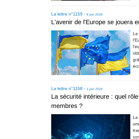
La lettre
n°
1159
-
8 juin 2026
L'avenir de l'Europe se jouera 
La 
l'E
l'é
obt
grâ
éco
La lettre
n°
1158
-
1 juin 2026
La sécurité intérieure : quel rô
membres ?
La 
un
tra
co