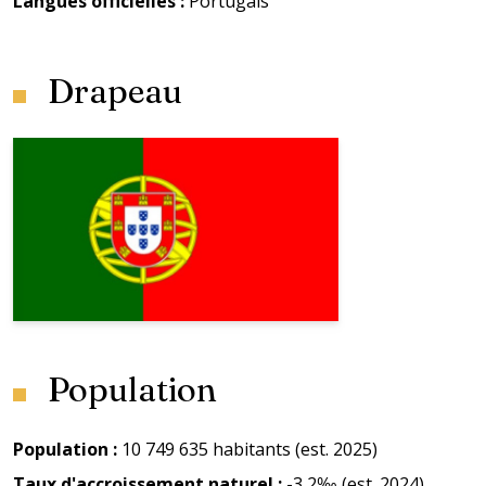
Langues officielles
:
Portugais
Drapeau
Population
Population
:
10 749 635 habitants (est. 2025)
Taux d'accroissement naturel
:
-3,2‰ (est. 2024)