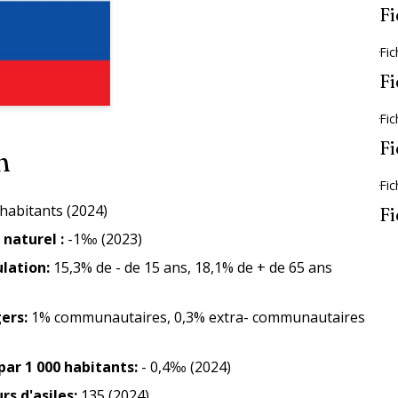
Fi
Fic
Fi
Fic
Fi
n
Fic
habitants (2024)
Fi
 naturel
:
-1‰ (2023)
ulation
:
15,3% de - de 15 ans, 18,1% de + de 65 ans
gers
:
1% communautaires, 0,3% extra- communautaires
par 1 000 habitants
:
- 0,4‰ (2024)
s d'asiles
:
135 (2024)