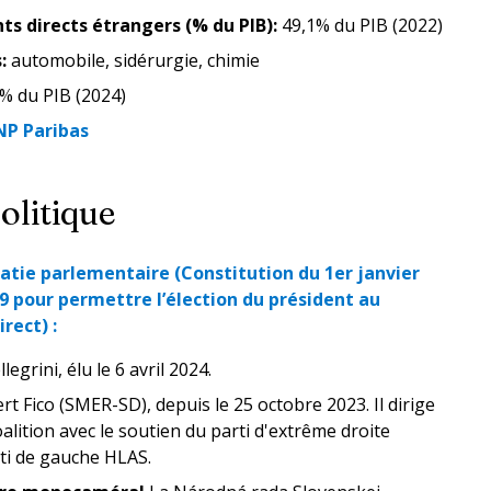
ts directs étrangers (% du PIB)
:
49,1% du PIB (2022)
s
:
automobile, sidérurgie, chimie
3% du PIB (2024)
NP Paribas
olitique
tie parlementaire (Constitution du 1er janvier
99 pour permettre l’élection du président au
rect) :
legrini, élu le 6 avril 2024.
rt Fico (SMER-SD), depuis le 25 octobre 2023. Il dirige
ition avec le soutien du parti d'extrême droite
ti de gauche HLAS.