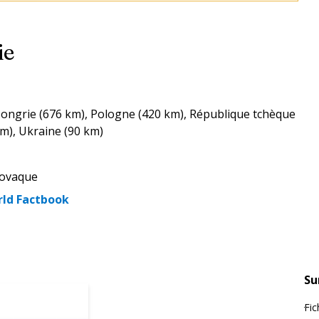
ie
Hongrie (676 km), Pologne (420 km), République tchèque
km), Ukraine (90 km)
lovaque
rld Factbook
Su
Fic