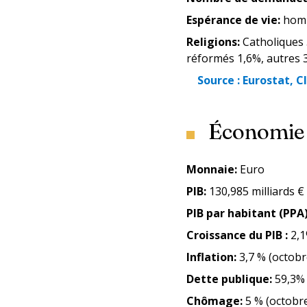
Espérance de vie
:
homm
Religions
:
Catholiques 
réformés 1,6%, autres 3
Source
:
Eurostat, C
Économie
Monnaie
:
Euro
PIB
:
130,985 milliards €
PIB par habitant (PPA
Croissance du PIB
:
2,1
Inflation
:
3,7 % (octobr
Dette publique
:
59,3% 
Chômage
:
5 % (octobr