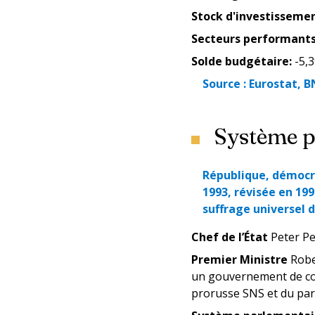
Stock d'investissemen
Secteurs performant
Solde budgétaire
:
-5,
Source :
Eurostat, B
Système p
République, démocra
1993, révisée en 19
suffrage universel di
Chef de l’État
Peter Pel
Premier Ministre
Robe
un gouvernement de coal
prorusse SNS et du par