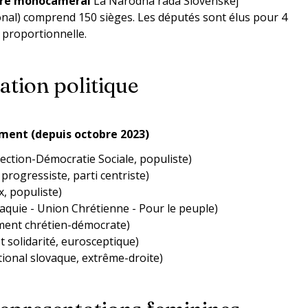
ire monocaméral
La Národná rada Slovenskej
onal) comprend 150 sièges. Les députés sont élus pour 4
 proportionnelle.
tion politique
ment (depuis octobre 2023)
ection-Démocratie Sociale, populiste)
progressiste, parti centriste)
, populiste)
aquie - Union Chrétienne - Pour le peuple)
ent chrétien-démocrate)
t solidarité, eurosceptique)
tional slovaque, extrême-droite)