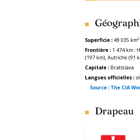
Géograph
Superficie
:
49 035 km²
Frontière
:
1 474 km : 
(197 km), Autriche (91 
Capitale
:
Bratislava
Langues officielles
:
s
Source :
The CIA Wo
Drapeau