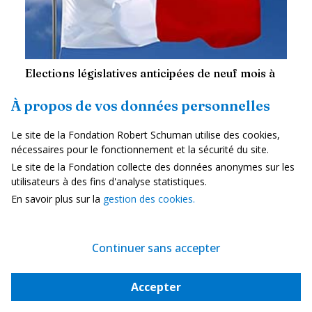
Elections législatives anticipées de neuf mois à
Malte
À propos de vos données personnelles
—
11 mai 2026
Helen Levy
Le site de la Fondation Robert Schuman utilise des cookies,
Le 27 avril, la présidente de Malte, Myriam Spiteri Debono (Parti
nécessaires pour le fonctionnement et la sécurité du site.
travailliste, PL), a dissout la Chambre des représentants (Kamra
tad-Deputati), chambre unique du Parlement suite &agrav...
Le site de la Fondation collecte des données anonymes sur les
utilisateurs à des fins d'analyse statistiques.
En savoir plus sur la
gestion des cookies.
Élections en Europe
Continuer sans accepter
Accepter