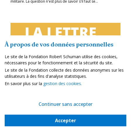
militaire. La question n'est plus de savoir s'il faut se...
LA LETTRE
SCHUMAN
À propos de vos données personnelles
L'actualité européenne de la semaine
Le site de la Fondation Robert Schuman utilise des cookies,
nécessaires pour le fonctionnement et la sécurité du site.
Unique en son genre, avec ses 200 000
Le site de la Fondation collecte des données anonymes sur les
abonnées et ses éditions en 6 langues
utilisateurs à des fins d'analyse statistiques.
(français, anglais, allemand, espagnol,
En savoir plus sur la
gestion des cookies.
polonais et ukrainien), elle apporte jusqu'à
vous, depuis 15 ans, un condensé de
Continuer sans accepter
l'actualité européenne, plus nécessaire
aujourd'hui que jamais
Accepter
Versions :