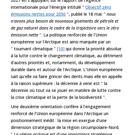
2021 en s'appuyant sur le rapport de l'Agence
internationale pour l'énergie intitulé "
Objectif zéro
émissions nettes pour 2050
", publié le 18 mai: "
nous
n'avons plus besoin de nouveaux gisements de pétrole et
de gaz naturel dans le cadre de la trajectoire vers le zéro
émission nette
". La politique renforcée de l'Union
européenne sur l'Arctique est ainsi marquée par un
" tournant climatique "
[10]
qui donne la priorité absolue
à la lutte contre le changement climatique, au détriment
d'autres priorités et, notamment, du développement
durable dans et autour de l'Arctique. L'Union européenne
sait qu'elle va faire grincer des dents mais elle en appelle
à la raison supérieure : la décennie à venir est " la
décennie où tout va se jouer en matière de lutte contre
la crise climatique et la perte de la biodiversité ".
Une deuxième orientation confère à l'engagement
renforcé de l'Union européenne dans l'Arctique un
positionnement inédit : la mise en exergue d'une
dimension stratégique de la région circumpolaire-Nord.
"
La région arctique est d'une importance stratégique