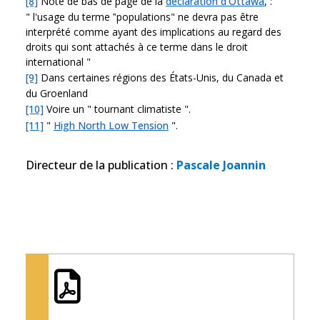
[8]
Note de bas de page de la
déclaration d'Ottawa
, :
" l'usage du terme ‟populations" ne devra pas être
interprété comme ayant des implications au regard des
droits qui sont attachés à ce terme dans le droit
international "
[9]
Dans certaines régions des États-Unis, du Canada et
du Groenland
[10]
Voire un " tournant climatiste ".
[11]
"
High North Low Tension
".
Directeur de la publication
:
Pascale Joannin