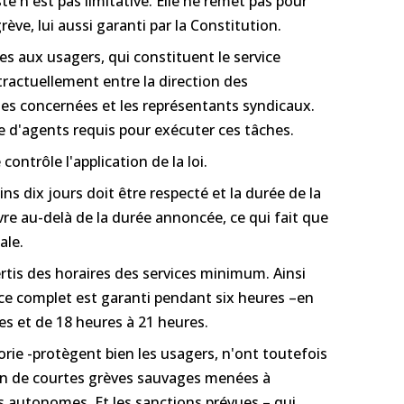
ste n'est pas limitative. Elle ne remet pas pour
rève, lui aussi garanti par la Constitution.
es aux usagers, qui constituent le service
ractuellement entre la direction des
ses concernées et les représentants syndicaux.
re d'agents requis pour exécuter ces tâches.
ntrôle l'application de la loi.
ns dix jours doit être respecté et la durée de la
vre au-delà de la durée annoncée, ce qui fait que
ale.
rtis des horaires des services minimum. Ainsi
ice complet est garanti pendant six heures –en
es et de 18 heures à 21 heures.
orie -protègent bien les usagers, n'ont toutefois
on de courtes grèves sauvages menées à
ats autonomes. Et les sanctions prévues – qui