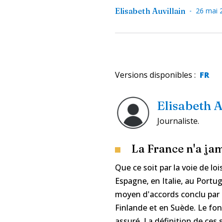
-
Elisabeth Auvillain
26 mai 
Versions disponibles
:
FR
Elisabeth A
Journaliste.
La France n'a jama
Que ce soit par la voie de l
Espagne, en Italie, au Port
moyen d'accords conclu par 
Finlande et en Suède. Le fon
assuré. La définition de ces 