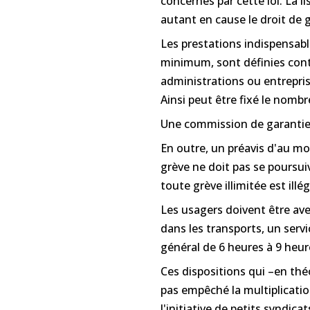
concernés par cette loi. La li
autant en cause le droit de g
Les prestations indispensabl
minimum, sont définies cont
administrations ou entrepri
Ainsi peut être fixé le nomb
Une commission de garantie co
En outre, un préavis d'au moi
grève ne doit pas se poursui
toute grève illimitée est illég
Les usagers doivent être ave
dans les transports, un serv
général de 6 heures à 9 heur
Ces dispositions qui –en thé
pas empêché la multiplicati
l'initiative de petits syndic