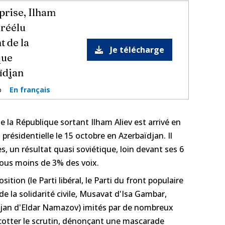
prise, Ilham
 réélu
t de la
Je télécharge
que
ïdjan
o
En français
 la République sortant Ilham Aliev est arrivé en
 présidentielle le 15 octobre en Azerbaïdjan. Il
s, un résultat quasi soviétique, loin devant ses 6
tous moins de 3% des voix.
sition (le Parti libéral, le Parti du front populaire
i de la solidarité civile, Musavat d'Isa Gambar,
djan d'Eldar Namazov) imités par de nombreux
ycotter le scrutin, dénonçant une mascarade