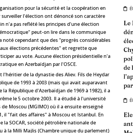
ganisation pour la sécurité et la coopération en
É
surveiller l'élection ont dénoncé son caractère
Le
 n'a pas reflété les principes d'une élection
dém
 démocratique" peut-on lire dans le communique
E a noté cependant que des "progrès considérables
éle
t aux élections précédentes" et regrette que
Chy
rticiper au vote. Aucune élection présidentielle n'a
pol
tique en Azerbaïdjan par l'OSCE.
de 
 l'héritier de la dynastie des Aliev. Fils de Heydar
l’a
blique de 1993 à 2003 (mais qui avait auparavant
par
 la République d'Azerbaïdjan de 1969 à 1982), il a
rême le 5 octobre 2003. Il a étudié à l'université
É
es de Moscou (MGIMO) où il a ensuite enseigné
Ele
, il "fait des affaires" à Moscou et Istanbul. En
de la SOCAR, société pétrolière nationale de
ant
lu à la Milli Majlis (Chambre unique du parlement)
Ma