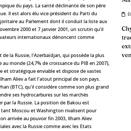
ympique du pays. La santé déclinante de son père
que. Il est alors élu vice-président du Parti du
É
oritaire au Parlement dont il conduit la liste aux
Chy
novembre 2000 et 7 janvier 2001, un scrutin qu'il
tra
rvateurs internationaux dénoncent comme
ext
ve
t de la Russie, l'Azerbaïdjan, qui possède la plus
 au monde (24,7% de croissance du PIB en 2007),
 et stratégique enviable et dispose de vastes
ham Aliev a fait l'atout principal de son pays.
yhan (BTC), qu'il considère comme son plus grand
endre ses hydrocarbures sur les marchés
r par la Russie. La position de Bakou est
 tant Moscou et Washington rivalisent pour
on arrivée au pouvoir fin 2003, Ilham Aliev
diales avec la Russie comme avec les Etats