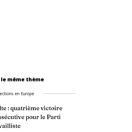
 le même thème
lections en Europe
te : quatrième victoire
sécutive pour le Parti
vailliste