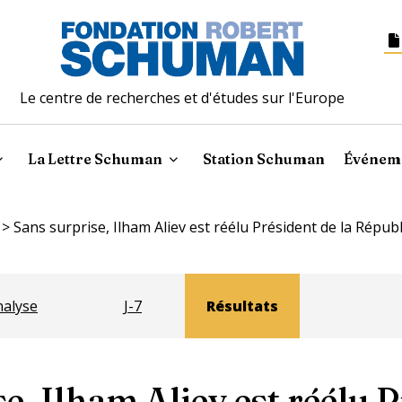
Le centre de recherches et d'études sur l'Europe
La Lettre Schuman
Station Schuman
Événem
>
Sans surprise, Ilham Aliev est réélu Président de la Répub
nalyse
J-7
Résultats
e, Ilham Aliev est réélu 