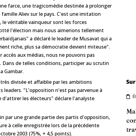
t une farce, une tragicomédie destinée à prolonger
 famille Aliev sur le pays. C'est une imitation
 le véritable vainqueur sont les forces
tté l'élection mais nous aimerions tellement
erbaïdjanais" a déclaré le leader de Musavat qui a
vient riche, plus sa démocratie devient miteuse".
oir accès aux médias, nous ne pouvons pas
 Dans de telles conditions, participer au scrutin
Isa Gambar.
Sur
très divisée et affaiblie par les ambitions
ts leaders. "L'opposition n'est pas parvenue à
É
d'attirer les électeurs" déclare l'analyste
Mal
in par une grande partie des partis d'opposition,
con
eure à celle enregistrée lors de la précédente
tra
octobre 2003 (75%, + 4,5 points).