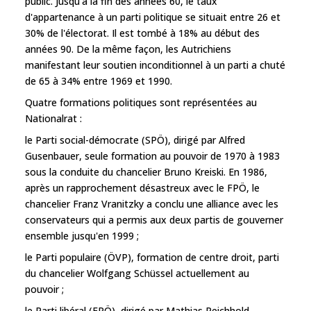
public. Jusqu'à la fin des années 60, le taux
d'appartenance à un parti politique se situait entre 26 et
30% de l'électorat. Il est tombé à 18% au début des
années 90. De la même façon, les Autrichiens
manifestant leur soutien inconditionnel à un parti a chuté
de 65 à 34% entre 1969 et 1990.
Quatre formations politiques sont représentées au
Nationalrat :
le Parti social-démocrate (SPÖ), dirigé par Alfred
Gusenbauer, seule formation au pouvoir de 1970 à 1983
sous la conduite du chancelier Bruno Kreiski. En 1986,
après un rapprochement désastreux avec le FPÖ, le
chancelier Franz Vranitzky a conclu une alliance avec les
conservateurs qui a permis aux deux partis de gouverner
ensemble jusqu'en 1999 ;
le Parti populaire (ÖVP), formation de centre droit, parti
du chancelier Wolfgang Schüssel actuellement au
pouvoir ;
le Parti libéral (FPÖ), dirigé par Mathias Reichhold,