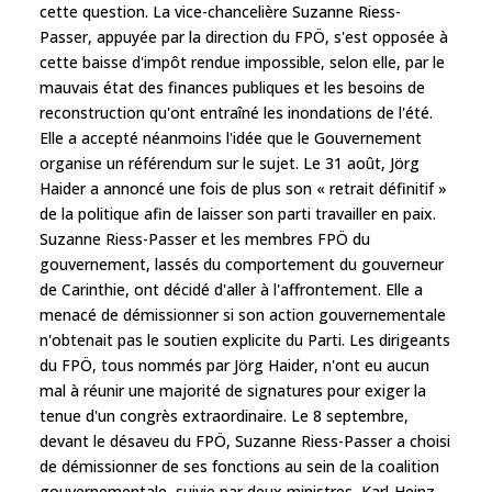
cette question. La vice-chancelière Suzanne Riess-
Passer, appuyée par la direction du FPÖ, s'est opposée à
cette baisse d'impôt rendue impossible, selon elle, par le
mauvais état des finances publiques et les besoins de
reconstruction qu'ont entraîné les inondations de l'été.
Elle a accepté néanmoins l'idée que le Gouvernement
organise un référendum sur le sujet. Le 31 août, Jörg
Haider a annoncé une fois de plus son « retrait définitif »
de la politique afin de laisser son parti travailler en paix.
Suzanne Riess-Passer et les membres FPÖ du
gouvernement, lassés du comportement du gouverneur
de Carinthie, ont décidé d'aller à l'affrontement. Elle a
menacé de démissionner si son action gouvernementale
n'obtenait pas le soutien explicite du Parti. Les dirigeants
du FPÖ, tous nommés par Jörg Haider, n'ont eu aucun
mal à réunir une majorité de signatures pour exiger la
tenue d'un congrès extraordinaire. Le 8 septembre,
devant le désaveu du FPÖ, Suzanne Riess-Passer a choisi
de démissionner de ses fonctions au sein de la coalition
gouvernementale, suivie par deux ministres, Karl-Heinz