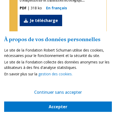
compétitivité et transition écologiqu...
PDF
| 318 ko
En français
Je télécharge
À propos de vos données personnelles
Sur le même thème
Le site de la Fondation Robert Schuman utilise des cookies,
nécessaires pour le fonctionnement et la sécurité du site.
Marché intérieur et concurrence
Le site de la Fondation collecte des données anonymes sur les
utilisateurs à des fins d'analyse statistiques.
La coopération transfrontalière au
En savoir plus sur la
gestion des cookies.
cœur du...
Continuer sans accepter
Stratégie, sécurité et défense
Une stratégie de sécurité européenne
Accepter
au...