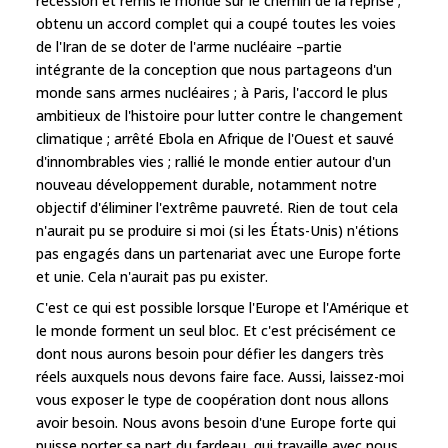
récession et remis le monde sur le chemin de la reprise ;
obtenu un accord complet qui a coupé toutes les voies
de l'Iran de se doter de l'arme nucléaire –partie
intégrante de la conception que nous partageons d'un
monde sans armes nucléaires ; à Paris, l'accord le plus
ambitieux de l'histoire pour lutter contre le changement
climatique ; arrêté Ebola en Afrique de l'Ouest et sauvé
d'innombrables vies ; rallié le monde entier autour d'un
nouveau développement durable, notamment notre
objectif d'éliminer l'extrême pauvreté. Rien de tout cela
n'aurait pu se produire si moi (si les États-Unis) n'étions
pas engagés dans un partenariat avec une Europe forte
et unie. Cela n'aurait pas pu exister.
C'est ce qui est possible lorsque l'Europe et l'Amérique et
le monde forment un seul bloc. Et c'est précisément ce
dont nous aurons besoin pour défier les dangers très
réels auxquels nous devons faire face. Aussi, laissez-moi
vous exposer le type de coopération dont nous allons
avoir besoin. Nous avons besoin d'une Europe forte qui
puisse porter sa part du fardeau, qui travaille avec nous