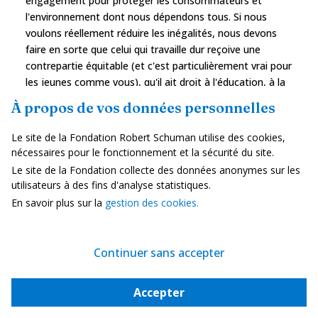
engagement pour protéger les consommateurs et
l'environnement dont nous dépendons tous. Si nous
voulons réellement réduire les inégalités, nous devons
faire en sorte que celui qui travaille dur reçoive une
contrepartie équitable (et c'est particulièrement vrai pour
les jeunes comme vous), qu'il ait droit à l'éducation, à la
formation professionnelle, à un système de santé de
À propos de vos données personnelles
qualité et de bons salaires. Et cela inclut, soit dit en
passant, de veiller à ce qu'à travail égal, il y ait salaire
Le site de la Fondation Robert Schuman utilise des cookies,
égal pour les femmes.
nécessaires pour le fonctionnement et la sécurité du site.
Le fait est que nous devons réformer beaucoup de nos
Le site de la Fondation collecte des données anonymes sur les
utilisateurs à des fins d'analyse statistiques.
économies. Mais la solution pour réformer ne consiste
pas à nous couper les uns des autres, mais plutôt à
En savoir plus sur la
gestion des cookies.
travailler ensemble. Et cela me ramène à mon point de
départ. Le monde a besoin d'une Europe démocratique
qui tienne haut et fort les principes de pluralisme, de
Continuer sans accepter
diversité et de liberté qui sont ce en quoi nous croyons
tous. En tant que peuples libres, nous ne pouvons pas
Accepter
laisser les forces que j'ai décrites (les craintes concernant
la sécurité ou les angoisses au sujet de l'économie)