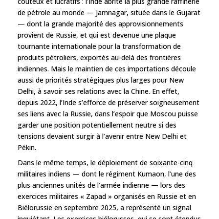
coûteux et lucratifs : l’Inde abrite la plus grande raffinerie
de pétrole au monde — Jamnagar, située dans le Gujarat
— dont la grande majorité des approvisionnements
provient de Russie, et qui est devenue une plaque
tournante internationale pour la transformation de
produits pétroliers, exportés au-delà des frontières
indiennes. Mais le maintien de ces importations découle
aussi de priorités stratégiques plus larges pour New
Delhi, à savoir ses relations avec la Chine. En effet,
depuis 2022, l’Inde s’efforce de préserver soigneusement
ses liens avec la Russie, dans l’espoir que Moscou puisse
garder une position potentiellement neutre si des
tensions devaient surgir à l’avenir entre New Delhi et
Pékin.
Dans le même temps, le déploiement de soixante-cinq
militaires indiens — dont le régiment Kumaon, l’une des
plus anciennes unités de l’armée indienne — lors des
exercices militaires « Zapad » organisés en Russie et en
Biélorussie en septembre 2025, a représenté un signal
inquiétant. Les exercices biélorusses, qui se sont étendus