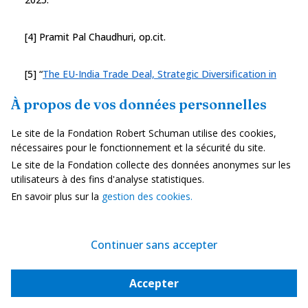
[4] Pramit Pal Chaudhuri, op.cit.
[5] “
The EU-India Trade Deal, Strategic Diversification in
an area of uncertainty
”, J. Hinz, R. Langhammer, H.
À propos de vos données personnelles
Mahlkow, V. Thakur, Kiel Institute for the World
Economy, n°202, janvier 2026
Le site de la Fondation Robert Schuman utilise des cookies,
nécessaires pour le fonctionnement et la sécurité du site.
[6] Selon le gouvernement indien, l'Inde aurait dépassé le
Le site de la Fondation collecte des données anonymes sur les
Japon l'année dernière pour devenir la quatrième
utilisateurs à des fins d'analyse statistiques.
économie mondiale et pourrait potentiellement devancer
En savoir plus sur la
gestion des cookies.
l'Allemagne pour occuper la troisième place d'ici 2030.
[7]
Trends in international arm transfer
, SIPRI Fact Sheet,
Continuer sans accepter
mars 2026.
Accepter
Directeur de la publication
:
Pascale Joannin