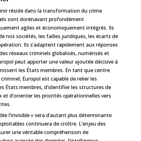
venir réside dans la transformation du crime
inels sont dorénavant profondément
quement agiles et économiquement intégrés. Ils
de nos sociétés, les failles juridiques, les écarts de
oopération. Ils s’adaptent rapidement aux réponses
 des réseaux criminels globalisés, numérisés et
ropol peut apporter une valeur ajoutée décisive à
rnissent les États membres. En tant que centre
iminel, Europol est capable de relier les
s États membres, d’identifier les structures de
 d’orienter les priorités opérationnelles vers
ntes.
ible l’invisible » sera d’autant plus déterminante
loitables continuera de croître. L’enjeu des
ssurer une véritable compréhension de
nalyse avancée des données, l’intelligence