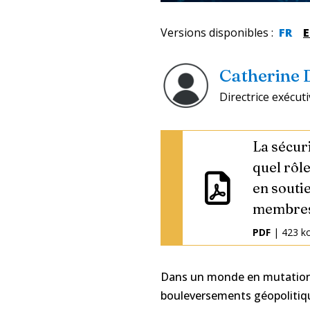
Versions disponibles
:
FR
Catherine 
Directrice exécuti
La sécuri
quel rôl
en souti
membres
PDF
| 423 k
Dans un monde en mutation 
bouleversements géopolitique