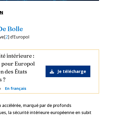
EN
De Bolle
ve[
2
] d’Europol
té intérieure :
e pour Europol
en des États
Je télécharge
 ?
o
En français
accélérée, marqué par de profonds
s, la sécurité intérieure européenne en subit