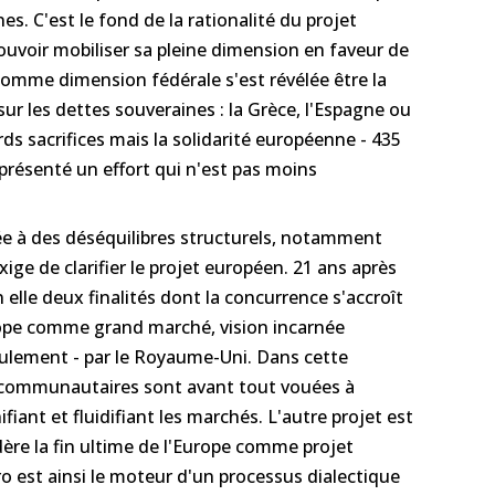
s. C'est le fond de la rationalité du projet
uvoir mobiliser sa pleine dimension en faveur de
comme dimension fédérale s'est révélée être la
ur les dettes souveraines : la Grèce, l'Espagne ou
rds sacrifices mais la solidarité européenne - 435
eprésenté un effort qui n'est pas moins
ée à des déséquilibres structurels, notamment
xige de clarifier le projet européen. 21 ans après
 elle deux finalités dont la concurrence s'accroît
urope comme grand marché, vision incarnée
eulement - par le Royaume-Uni. Dans cette
ns communautaires sont avant tout vouées à
fiant et fluidifiant les marchés. L'autre projet est
idère la fin ultime de l'Europe comme projet
ro est ainsi le moteur d'un processus dialectique