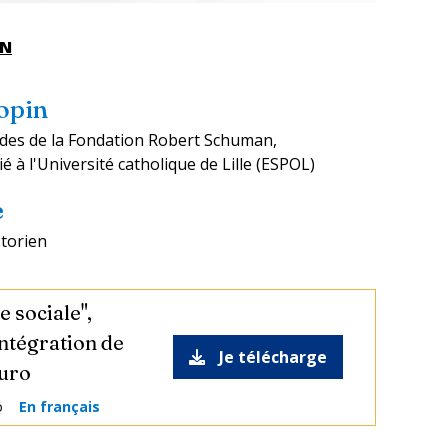
EN
opin
udes de la Fondation Robert Schuman,
é à l'Université catholique de Lille (ESPOL)
e
storien
e sociale",
intégration de
Je télécharge
euro
o
En français