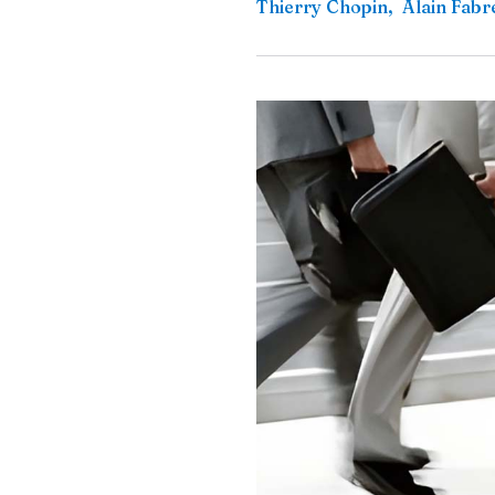
Thierry Chopin
,
Alain Fabr