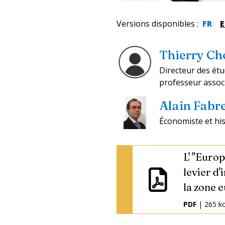
Versions disponibles
:
FR
Thierry Ch
Directeur des ét
professeur associ
Alain Fabr
Économiste et hi
L' "Europ
levier d'
la zone 
PDF
| 265 k