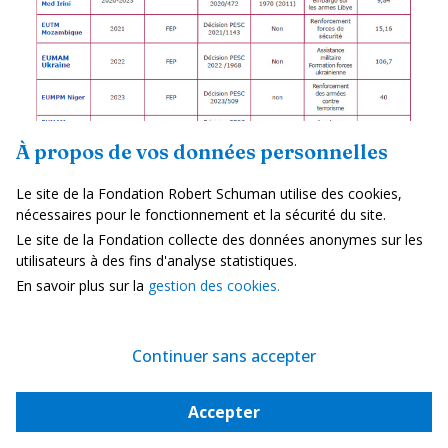
À propos de vos données personnelles
Le site de la Fondation Robert Schuman utilise des cookies,
Sources : Décisions PESC, compilations de l‘auteur pour
nécessaires pour le fonctionnement et la sécurité du site.
la Fondation
Le site de la Fondation collecte des données anonymes sur les
*coût prévu dans l’action commune de 2004. La force
utilisateurs à des fins d'analyse statistiques.
européenne comptait alors 7000 personnes. La force a été
En savoir plus sur la
gestion des cookies.
redimensionnée en 2007 à 1400 personnes. Le coût n’est
pas précisé.
Continuer sans accepter
[1] Voir
l’Union européenne et les Balkans
, Revue de
l’Union européenne, 2019
Accepter