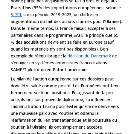
bonne partie des acquisitions se fait d’ores et déjà aux
Etats-Unis (55% des importations européennes, selon le
SIPRI
, sur la période 2019-2023, un chiffre en
augmentation du fait des achats d’armes pour l’Ukraine).
Dans le même temps, la France faisait accepter à ses
partenaires dans le programme SAFE le principe que 65
% des acquisitions devraient se faire en Europe (sauf
quand les matériels n’y sont pas disponibles). Bon
exemple de rééquilibrage : la
décision du Danemark
de
s’équiper en systèmes antimissiles franco-italiens
SAMP/T plutôt qu’en Patriot américains.
Le bilan de l’action européenne sur ces dossiers peut
donc être salué comme positif. Les Européens ont tenu
fermement sur leurs positions. En agissant de façon
unie, ils ont fait preuve de diplomatie, su influencer
l’administration Trump pour éviter qu’elle ne dérive vers
une mauvaise paix avec Poutine et obtenu la
réaffirmation du lien transatlantique et la poursuite du
soutien à l’Ukraine. Ils ont simplement accepté
d’augmenter leur effort de défense, ce qui était déjà leur