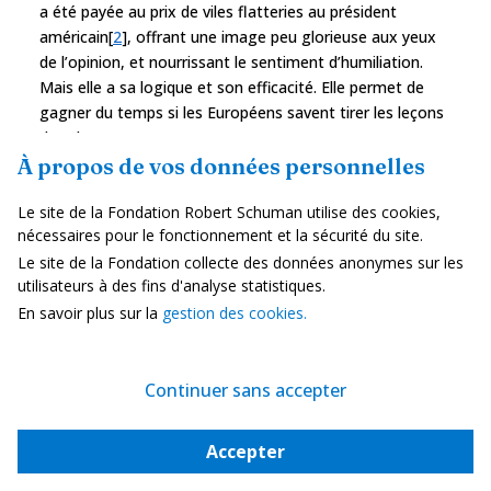
a été payée au prix de viles flatteries au président
américain[
2
], offrant une image peu glorieuse aux yeux
de l’opinion, et nourrissant le sentiment d’humiliation.
Mais elle a sa logique et son efficacité. Elle permet de
gagner du temps si les Européens savent tirer les leçons
des changements en cours.
À propos de vos données personnelles
Surtout, elle leur a permis de conserver leur unité, ce qui
n’est pas son moindre mérite. Parmi les
scénarios
Le site de la Fondation Robert Schuman utilise des cookies,
envisageables
à la veille du second mandat de Donald
nécessaires pour le fonctionnement et la sécurité du site.
Trump, il y avait celui de la « fragmentation »,
Le site de la Fondation collecte des données anonymes sur les
encouragée par une administration américaine hostile à
utilisateurs à des fins d'analyse statistiques.
l’Union européenne (cf. le discours de J.D. Vance à Munich
En savoir plus sur la
gestion des cookies.
le 14 février), par des dirigeants nationalistes alignés sur
les nouvelles positions américaines (Fico, Meloni, Orban),
et par la montée générale du courant nationaliste et
Continuer sans accepter
populiste en Europe. Ce scénario a été évité, les derniers
temps ont vu une réimplication du Royaume-Uni dans le
jeu européen après les années difficiles du Brexit avec,
Accepter
par exemple, les sommets franco-britanniques de
2023