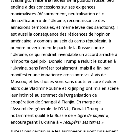
Washington face à la raideur de la position russe, peu
encline à des concessions sur ses exigences
maximalistes (désarmement, neutralisation et «
dénazification » de l’Ukraine, reconnaissance des
annexions territoriales, et même levée des sanctions). Il
est aussi la conséquence des réticences de l’opinion
américaine, y compris au sein du camp républicain, à
prendre ouvertement le parti de la Russie contre
l’Ukraine, ce qui rendrait invendable un accord arraché à
n’importe quel prix. Donald Trump a réduit le soutien à
l’Ukraine, sans l’arrêter totalement, mais il a fini par
manifester une impatience croissante vis-à-vis de
Moscou, et les choses vont sans doute encore évoluer
alors que Vladimir Poutine et Xi Jinping ont mis en scène
leur intimité au sommet de l’Organisation de
coopération de Shangaï à Tianjin. En marge de
l’Assemblée générale de l’ONU, Donald Trump a
notamment qualifié la Russie de «
tigre de papier
»,
encourageant l’Ukraine à «
récupérer ses terres
».
Il n’est pas certain que les Européens auront finalement