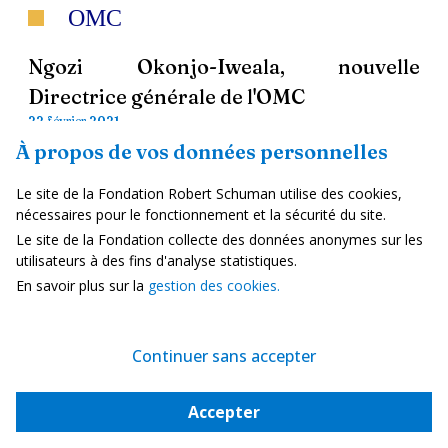
OMC
Ngozi Okonjo-Iweala, nouvelle
Directrice générale de l'OMC
22 février 2021
À propos de vos données personnelles
Le 15 février, le Conseil général de
l'Organisation mondiale du commerce a
Le site de la Fondation Robert Schuman utilise des cookies,
élu par consensus la nouvelle Directrice
nécessaires pour le fonctionnement et la sécurité du site.
générale de l'organisation. Il s'agit de
Le site de la Fondation collecte des données anonymes sur les
Ngozi Okonjo-Iweala, du Nigéria, qui
utilisateurs à des fins d'analyse statistiques.
devient la première femme et la
première Africaine à être choisie à ce
En savoir plus sur la
gestion des cookies.
poste. Elle prendra ses fonctions le 1er
mars.
Lire la suite
Continuer sans accepter
Accepter
Eurostat