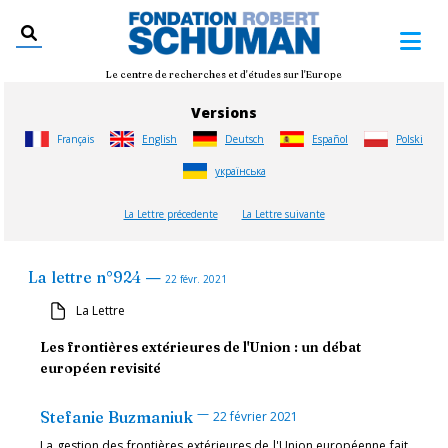
Le centre de recherches et d'études sur l'Europe
Versions
Français
English
Deutsch
Español
Polski
українська
La Lettre précedente
La Lettre suivante
—
La lettre
n°
924
22 févr. 2021
La Lettre
Les frontières extérieures de l'Union : un débat
européen revisité
—
Stefanie Buzmaniuk
22 février 2021
La gestion des frontières extérieures de l'Union européenne fait