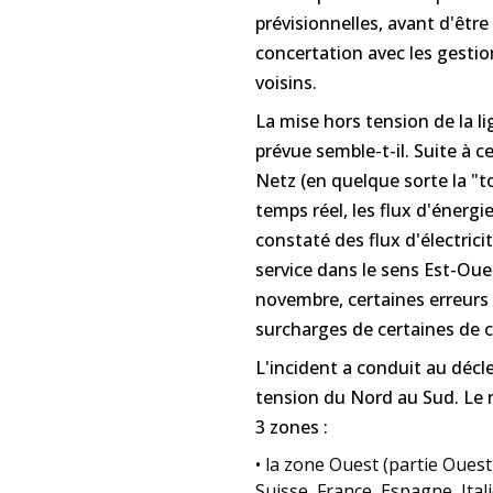
prévisionnelles, avant d'êtr
concertation avec les gestio
voisins.
La mise hors tension de la li
prévue semble-t-il. Suite à 
Netz (en quelque sorte la "t
temps réel, les flux d'énergi
constaté des flux d'électrici
service dans le sens Est-Oues
novembre, certaines erreurs 
surcharges de certaines de c
L'incident a conduit au déc
tension du Nord au Sud. Le r
3 zones :
•
la zone Ouest (partie Ouest 
Suisse, France, Espagne, Itali