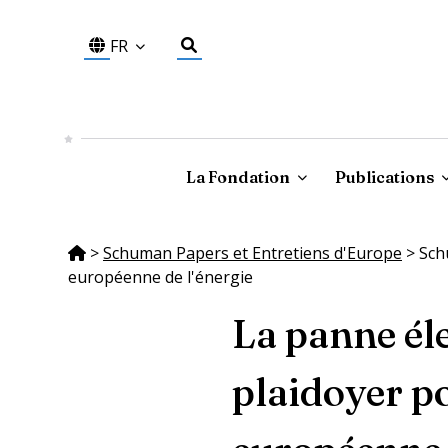
FR
La Fondation
Publications
>
Schuman Papers et Entretiens d'Europe
>
Sch
européenne de l'énergie
La panne él
plaidoyer po