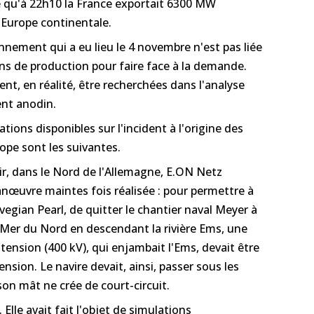
 qu'à 22h10 la France exportait 6300 MW
l'Europe continentale.
onnement qui a eu lieu le 4 novembre n'est pas liée
ns de production pour faire face à la demande.
ent, en réalité, être recherchées dans l'analyse
nt anodin.
ations disponibles sur l'incident à l'origine des
rope sont les suivantes.
r, dans le Nord de l'Allemagne, E.ON Netz
nœuvre maintes fois réalisée : pour permettre à
rvegian Pearl, de quitter le chantier naval Meyer à
 Mer du Nord en descendant la rivière Ems, une
 tension (400 kV), qui enjambait l'Ems, devait être
sion. Le navire devait, ainsi, passer sous les
son mât ne crée de court-circuit.
Elle avait fait l'objet de simulations