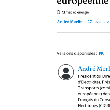
européenne 
Climat et énergie
-
André Merlin
27 novembre
Versions disponibles
:
FR
André Merl
Président du Dir
d'Electricité), P
Transports (comi
européenne) depu
Français du Cons
Electriques (CIG