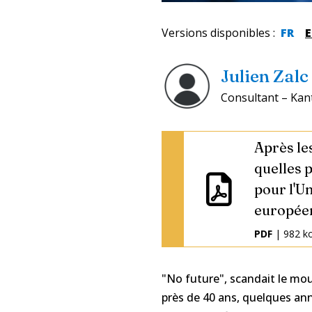
Versions disponibles
:
FR
Julien Zalc
Consultant – Kant
Après les
quelles 
pour l'U
europée
PDF
| 982 k
"No future", scandait le mouv
près de 40 ans, quelques anné