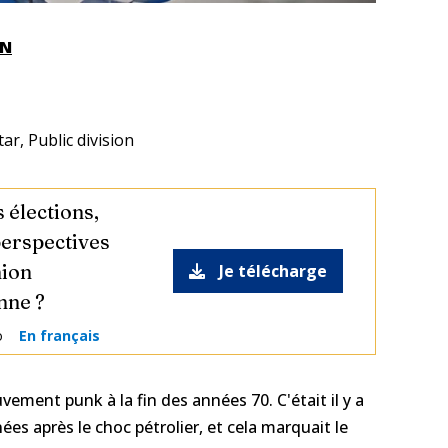
EN
ar, Public division
 élections,
perspectives
nion
Je télécharge
nne ?
o
En français
ement punk à la fin des années 70. C'était il y a
es après le choc pétrolier, et cela marquait le