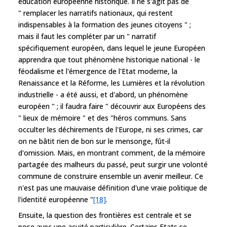
éducation européenne historique. Il ne s'agit pas de
" remplacer les narratifs nationaux, qui restent
indispensables à la formation des jeunes citoyens " ;
mais il faut les compléter par un " narratif
spécifiquement européen, dans lequel le jeune Européen
apprendra que tout phénomène historique national - le
féodalisme et l'émergence de l'Etat moderne, la
Renaissance et la Réforme, les Lumières et la révolution
industrielle - a été aussi, et d'abord, un phénomène
européen " ; il faudra faire " découvrir aux Européens des
" lieux de mémoire " et des "héros communs. Sans
occulter les déchirements de l'Europe, ni ses crimes, car
on ne bâtit rien de bon sur le mensonge, fût-il
d'omission. Mais, en montrant comment, de la mémoire
partagée des malheurs du passé, peut surgir une volonté
commune de construire ensemble un avenir meilleur. Ce
n'est pas une mauvaise définition d'une vraie politique de
l'identité européenne "
[18]
.
Ensuite, la question des frontières est centrale et se
pose avec une acuité particulière. Certains Etats se