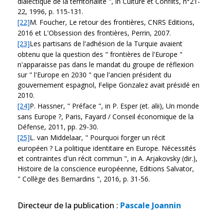
dialectique de la territorialité ", in Culture et Conflits, n°21-
22, 1996, p. 115-131.
[22]
M. Foucher, Le retour des frontières, CNRS Editions,
2016 et L'Obsession des frontières, Perrin, 2007.
[23]
Les partisans de l'adhésion de la Turquie avaient
obtenu que la question des " frontières de l'Europe "
n'apparaisse pas dans le mandat du groupe de réflexion
sur " l'Europe en 2030 " que l'ancien président du
gouvernement espagnol, Felipe Gonzalez avait présidé en
2010.
[24]
P. Hassner, " Préface ", in P. Esper (et. alii), Un monde
sans Europe ?, Paris, Fayard / Conseil économique de la
Défense, 2011, pp. 29-30.
[25]
L. van Middelaar, " Pourquoi forger un récit
européen ? La politique identitaire en Europe. Nécessités
et contraintes d'un récit commun ", in A. Arjakovsky (dir.),
Histoire de la conscience européenne, Editions Salvator,
" Collège des Bernardins ", 2016, p. 31-56.
Directeur de la publication
:
Pascale Joannin