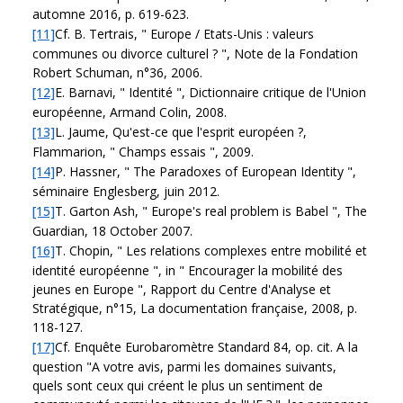
automne 2016, p. 619-623.
[11]
Cf. B. Tertrais, " Europe / Etats-Unis : valeurs
communes ou divorce culturel ? ", Note de la Fondation
Robert Schuman, n°36, 2006.
[12]
E. Barnavi, " Identité ", Dictionnaire critique de l'Union
européenne, Armand Colin, 2008.
[13]
L. Jaume, Qu'est-ce que l'esprit européen ?,
Flammarion, " Champs essais ", 2009.
[14]
P. Hassner, " The Paradoxes of European Identity ",
séminaire Englesberg, juin 2012.
[15]
T. Garton Ash, " Europe's real problem is Babel ", The
Guardian, 18 October 2007.
[16]
T. Chopin, " Les relations complexes entre mobilité et
identité européenne ", in " Encourager la mobilité des
jeunes en Europe ", Rapport du Centre d'Analyse et
Stratégique, n°15, La documentation française, 2008, p.
118-127.
[17]
Cf. Enquête Eurobaromètre Standard 84, op. cit. A la
question "A votre avis, parmi les domaines suivants,
quels sont ceux qui créent le plus un sentiment de