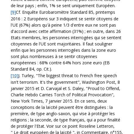
de leur pays ; enfin, 1% se sent uniquement Européen.
[9]
Cf. Enquête Eurobaromètre Standard 85, printemps
2016 : 2 Européens sur 3 indiquent se sentir citoyens de
l'UE (67%) alors qu'à peine 1/3 d'entre eux ne sont pas
d'accord avec cette affirmation (31%) ; en outre, dans 26
Etats membres, les personnes interrogées qui se sentent
citoyennes de l'UE sont majoritaires. Il faut souligner
enfin que les personnes interrogées dans la zone euro
sont plus nombreuses à se sentir citoyennes
européennes : 68% contre 64% hors zone euro (EB
Standard 84, op. Cit.).
[10]
J. Turley, "The biggest threat to French free speech
isn't terrorism. It's the government", Washington Post, 8
janvier 2015 et D. Carvajal et S. Daley, "Proud to Offend,
Charlie Hebdo Carries Torch of Political Provocation",
New York Times, 7 janvier 2015. En ce sens, deux
conceptions de la laïcité peuvent être distinguées : la
première, de type anglo-saxon, qui vise à protéger les
religions ; la seconde, de type français, qui a pour finalité
de protéger l'Etat. Voir sur ce point Roseline Letteron,
" Le droit européen de la laïcité ", in Commentaire, n°155,