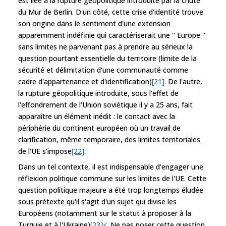
est liée à la rupture géopolitique introduite par la chute
du Mur de Berlin. D'un côté, cette crise d'identité trouve
son origine dans le sentiment d'une extension
apparemment indéfinie qui caractériserait une " Europe "
sans limites ne parvenant pas à prendre au sérieux la
question pourtant essentielle du territoire (limite de la
sécurité et délimitation d'une communauté comme
cadre d'appartenance et d'identification)
[21]
. De l'autre,
la rupture géopolitique introduite, sous l'effet de
l'effondrement de l'Union soviétique il y a 25 ans, fait
apparaître un élément inédit : le contact avec la
périphérie du continent européen où un travail de
clarification, même temporaire, des limites territoriales
de l'UE s'impose
[22]
.
Dans un tel contexte, il est indispensable d'engager une
réflexion politique commune sur les limites de l'UE. Cette
question politique majeure a été trop longtemps éludée
sous prétexte qu'il s'agit d'un sujet qui divise les
Européens (notamment sur le statut à proposer à la
Turquie et à l'Ukraine)
[23]<
. Ne pas poser cette question