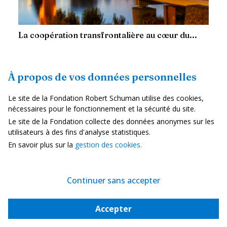
La coopération transfrontalière au cœur du...
—
20 juillet 2026
Claude Kern
À propos de vos données personnelles
Lorsque l’on vit en Alsace, on passe souvent par l’Allemagne sans
presque y penser. C’est même un geste du quotidien pour un
Le site de la Fondation Robert Schuman utilise des cookies,
certain nombre de travailleurs frontaliers. On y...
nécessaires pour le fonctionnement et la sécurité du site.
Le site de la Fondation collecte des données anonymes sur les
Stratégie, sécurité et défense
utilisateurs à des fins d'analyse statistiques.
En savoir plus sur la
gestion des cookies.
Continuer sans accepter
Accepter