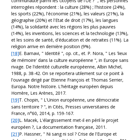
communauté parmi les citoyens de l'UE ? ", les personnes
interrogées répondent : la culture (28%) ; l'histoire (24%),
les sports (22%), l'économie (21%), les valeurs (21%), la
géographie (20%) et l'Etat de droit (17%), les langues
(14%), la solidarité avec les régions les plus pauvres
(14%), les inventions, les sciences et la technologie (13%),
et les soins de santé, d'éducation et de retraites (11%). La
religion arrive en dernière position (9%).
[18]
E. Barnavi, " Identité ", op. cit., et. P. Nora, " Les 'lieux
de mémoire' dans la culture européenne ", in Europe sans
rivage. De l'identité culturelle européenne, Albin Michel,
1988, p. 38-42. On se reportera utilement sur ce point à
l'ouvrage dirigé par Etienne François et Thomas Serrier,
Europa. Notre histoire. L'héritage européen depuis
Homère, Les Arènes, 2017.
[19]
T. Chopin, " L'Union européenne, une démocratie
sans territoire ? ", in Cités, Presses universitaires de
France, n°60, 2014, p. 159-167.
[20]
L. Macek, L'élargissement met-il en péril le projet
européen ?, La documentation française, 2011.
[21]
P. Hassner, " Ni sang ni sol ? Crise de l'Europe et