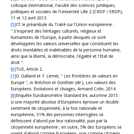
colloque international, Faculté des sciences juridiques,
politiques et sociales de l'Université Lille 2 (CRDP / ERDP),
11 et 12 avril 2013.
[5]
Cf. le préambule du Traité sur l'Union européenne :
" S'inspirant des héritages culturels, religieux et
humanistes de l'Europe, à partir desquels se sont
développées les valeurs universelles que constituent les
droits inviolables et inaliénables de la personne humaine,
ainsi que la liberté, la démocratie, l'égalité et l'Etat de
droit ".
[6]
TUE, Article 2.
[7]
O. Galland et Y. Lemel, " Les frontières de valeurs en
Europe ", in Bréchon et Gonthier (dir.), Les valeurs des
Européens. Evolutions et clivages, Armand Colin, 2014.
[8]
Enquête Eurobaromètre Standard 84, automne 2015 :
si une majorité absolue d'Européens éprouve un double
sentiment de citoyenneté, à la fois nationale et
européenne, 51% des personnes interrogées se
définissent d'abord par leur nationalité, puis par la
citoyenneté européenne ; en outre, 5% des Européens se
voient d'abord comme Européens, puis comme citoyens