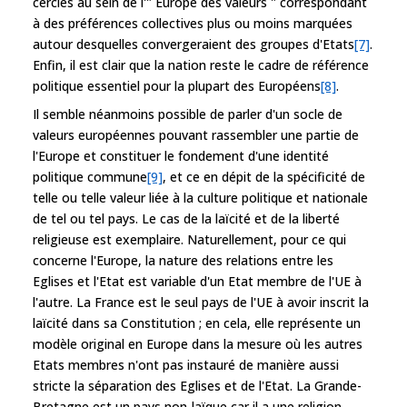
cercles au sein de l'" Europe des valeurs " correspondant
à des préférences collectives plus ou moins marquées
autour desquelles convergeraient des groupes d'Etats
[7]
.
Enfin, il est clair que la nation reste le cadre de référence
politique essentiel pour la plupart des Européens
[8]
.
Il semble néanmoins possible de parler d'un socle de
valeurs européennes pouvant rassembler une partie de
l'Europe et constituer le fondement d'une identité
politique commune
[9]
, et ce en dépit de la spécificité de
telle ou telle valeur liée à la culture politique et nationale
de tel ou tel pays. Le cas de la laïcité et de la liberté
religieuse est exemplaire. Naturellement, pour ce qui
concerne l'Europe, la nature des relations entre les
Eglises et l'Etat est variable d'un Etat membre de l'UE à
l'autre. La France est le seul pays de l'UE à avoir inscrit la
laïcité dans sa Constitution ; en cela, elle représente un
modèle original en Europe dans la mesure où les autres
Etats membres n'ont pas instauré de manière aussi
stricte la séparation des Eglises et de l'Etat. La Grande-
Bretagne est un pays non-laïque car il a une religion