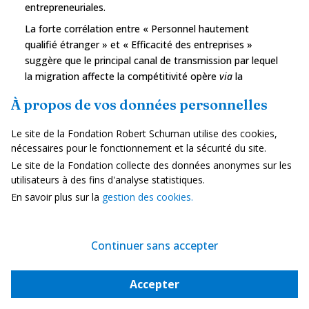
entrepreneuriales.
La forte corrélation entre « Personnel hautement
qualifié étranger » et « Efficacité des entreprises »
suggère que le principal canal de transmission par lequel
la migration affecte la compétitivité opère
via
la
dynamique des entreprises : productivité, innovation et
À propos de vos données personnelles
capacité de transformation numérique. Des lors, la
politique européenne devrait promouvoir de telles
Le site de la Fondation Robert Schuman utilise des cookies,
connexions par le biais d’incitations financières et
nécessaires pour le fonctionnement et la sécurité du site.
fiscales, l’extension des opportunités de stages en
Le site de la Fondation collecte des données anonymes sur les
entreprise et la création de plateformes d’échange de
utilisateurs à des fins d'analyse statistiques.
pratiques managériales.
En savoir plus sur la
gestion des cookies.
De plus, la relation entre « personnel hautement qualifié
étranger » et « efficacité gouvernementale » indique une
double interaction : des institutions efficaces attirent les
Continuer sans accepter
talents, tandis que leur présence renforce à son tour la
qualité institutionnelle. Comme le souligne le
nouveau
Accepter
programme européen d’innovation
, l’amélioration de
l’attractivité de l’Europe pour les talents nécessite la