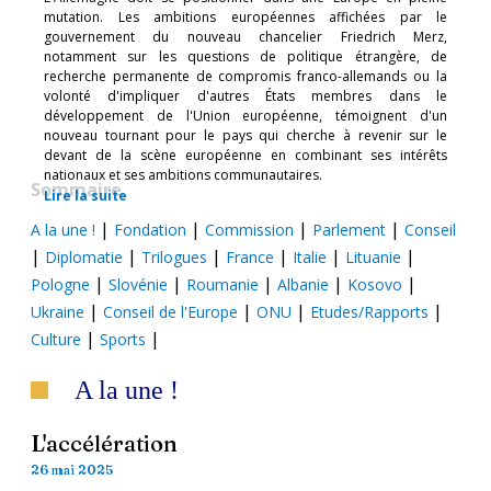
mutation. Les ambitions européennes affichées par le
gouvernement du nouveau chancelier Friedrich Merz,
notamment sur les questions de politique étrangère, de
recherche permanente de compromis franco-allemands ou la
volonté d'impliquer d'autres États membres dans le
développement de l'Union européenne, témoignent d'un
nouveau tournant pour le pays qui cherche à revenir sur le
devant de la scène européenne en combinant ses intérêts
nationaux et ses ambitions communautaires.
Sommaire
Lire la suite
|
|
|
|
A la une !
Fondation
Commission
Parlement
Conseil
|
|
|
|
|
|
Diplomatie
Trilogues
France
Italie
Lituanie
|
|
|
|
|
Pologne
Slovénie
Roumanie
Albanie
Kosovo
|
|
|
|
Ukraine
Conseil de l'Europe
ONU
Etudes/Rapports
|
|
Culture
Sports
A la une !
L'accélération
26 mai 2025