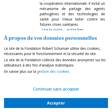
la coopération internationale. Il inclut un
mécanisme de partage des agents
pathogènes et des technologies de
santé pour mieux lutter contre les
futures crises sanitaires.
Lire la suite
-
autre lien
À propos de vos données personnelles
Etudes/Rapports
Le site de la Fondation Robert Schuman utilise des cookies,
nécessaires pour le fonctionnement et la sécurité du site.
Le site de la Fondation collecte des données anonymes sur les
Le G7 s'engage pour une croissance
utilisateurs à des fins d'analyse statistiques.
durable et le soutien à l'Ukraine
En savoir plus sur la
gestion des cookies.
26 mai 2025
Réunis à Banff du 20 au 22 mai, les
Continuer sans accepter
ministres des Finances et gouverneurs
des banques centrales du G7 ont
réaffirmé leur volonté commune de
Accepter
renforcer la stabilité économique
mondiale. Ils ont souligné l'importance