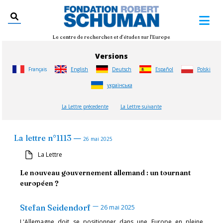
Le centre de recherches et d'études sur l'Europe
Versions
Français
English
Deutsch
Español
Polski
українська
La Lettre précedente
La Lettre suivante
—
La lettre
n°
1113
26 mai 2025
La Lettre
Le nouveau gouvernement allemand : un tournant
européen ?
—
Stefan Seidendorf
26 mai 2025
L'Allemagne doit se positionner dans une Europe en pleine