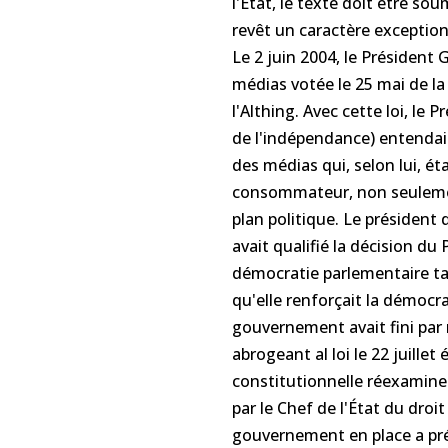
l'Etat, le texte doit être so
revêt un caractère exceptionn
Le 2 juin 2004, le Président 
médias votée le 25 mai de l
l'Althing. Avec cette loi, le
de l'indépendance) entendait
des médias qui, selon lui, ét
consommateur, non seuleme
plan politique. Le président
avait qualifié la décision du
démocratie parlementaire tan
qu'elle renforçait la démocrat
gouvernement avait fini par r
abrogeant al loi le 22 juille
constitutionnelle réexaminer
par le Chef de l'État du droit
gouvernement en place a pr