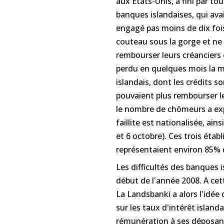
aux Etats-Unis, a fini par to
banques islandaises, qui ava
engagé pas moins de dix fois
couteau sous la gorge et ne 
rembourser leurs créanciers 
perdu en quelques mois la mo
islandais, dont les crédits s
pouvaient plus rembourser leu
le nombre de chômeurs a exp
faillite est nationalisée, ai
et 6 octobre). Ces trois étab
représentaient environ 85% 
Les difficultés des banques
début de l'année 2008. A cett
La Landsbanki a alors l'idée 
sur les taux d'intérêt island
rémunération à ses déposants