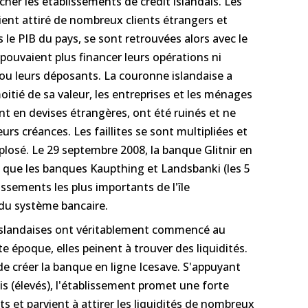
ucher les établissements de crédit islandais. Les
ient attiré de nombreux clients étrangers et
 le PIB du pays, se sont retrouvées alors avec le
pouvaient plus financer leurs opérations ni
ou leurs déposants. La couronne islandaise a
itié de sa valeur, les entreprises et les ménages
ont en devises étrangères, ont été ruinés et ne
rs créances. Les faillites se sont multipliées et
losé. Le 29 septembre 2008, la banque Glitnir en
nsi que les banques Kaupthing et Landsbanki (les 5
lissements les plus importants de l'île
du système bancaire.
 islandaises ont véritablement commencé au
e époque, elles peinent à trouver des liquidités.
de créer la banque en ligne Icesave. S'appuyant
ais (élevés), l'établissement promet une forte
 et parvient à attirer les liquidités de nombreux