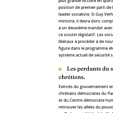
plus grande victoire en quin
position de premier parti de
leader socialiste. Si Guy Ve
ministre, il devra donc compt
à un deuxième mandat avec 
ce scrutin législatif. Les so
libéraux à procéder à de nou
figure dans le programme él
système actuel de sécurité s
Les perdants du s
chrétiens.
Evincés du gouvernement en 
chrétiens démocrates du Pa
et du Centre démocrate hum
retrouver les allées du pouv