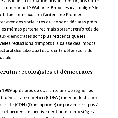
ze ans » de sa formation. « Nous renforçons notre
 la communauté Wallonie-Bruxelles » a souligné le
rhofstadt retrouve son fauteuil de Premier
er avec des socialistes qui se sont déclarés prêts
les mêmes partenaires mais sortent renforcés de
ciaux-démocrates sont plus réticents que les
velles réductions d'impôts ( la baisse des impôts
ectoral des Libéraux) et ardents défenseurs du
ociale.
crutin : écologistes et démocrates
1999 après près de quarante ans de règne, les
rti démocrate-chrétien (CD&V) (néerlandophone)
aniste (CDH) (francophone) ne parviennent pas à
oir et perdent respectivement un et deux sièges