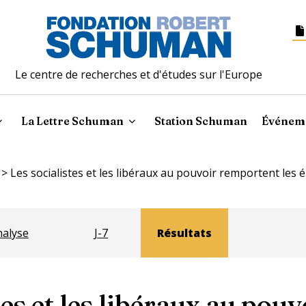
Le centre de recherches et d'études sur l'Europe
La Lettre Schuman
Station Schuman
Événem
>
Les socialistes et les libéraux au pouvoir remportent les é
nalyse
J-7
Résultats
tes et les libéraux au pouv