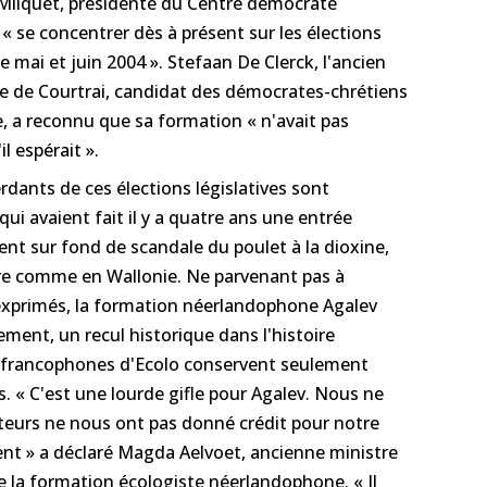
e Milquet, présidente du Centre démocrate
 « se concentrer dès à présent sur les élections
 mai et juin 2004 ». Stefaan De Clerck, l'ancien
ire de Courtrai, candidat des démocrates-chrétiens
, a reconnu que sa formation « n'avait pas
l espérait ».
rdants de ces élections législatives sont
ui avaient fait il y a quatre ans une entrée
nt sur fond de scandale du poulet à la dioxine,
dre comme en Wallonie. Ne parvenant pas à
exprimés, la formation néerlandophone Agalev
ement, un recul historique dans l'histoire
es francophones d'Ecolo conservent seulement
. « C'est une lourde gifle pour Agalev. Nous ne
cteurs ne nous ont pas donné crédit pour notre
nt » a déclaré Magda Aelvoet, ancienne ministre
e la formation écologiste néerlandophone. « Il