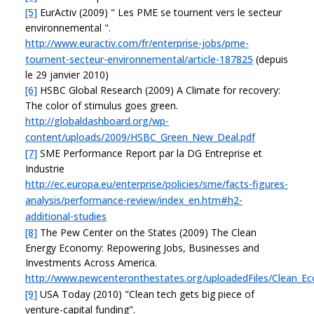
[5]
EurActiv (2009) " Les PME se tournent vers le secteur
environnemental ".
http://www.euractiv.com/fr/enterprise-jobs/pme-
tournent-secteur-environnemental/article-187825
(depuis
le 29 janvier 2010)
[6]
HSBC Global Research (2009) A Climate for recovery:
The color of stimulus goes green.
http://globaldashboard.org/wp-
content/uploads/2009/HSBC_Green_New_Deal.pdf
[7]
SME Performance Report par la DG Entreprise et
Industrie
http://ec.europa.eu/enterprise/policies/sme/facts-figures-
analysis/performance-review/index_en.htm#h2-
additional-studies
[8]
The Pew Center on the States (2009) The Clean
Energy Economy: Repowering Jobs, Businesses and
Investments Across America.
http://www.pewcenteronthestates.org/uploadedFiles/Clean_
[9]
USA Today (2010) "Clean tech gets big piece of
venture-capital funding".