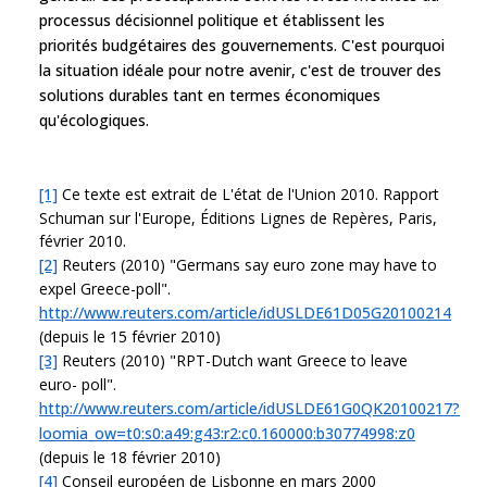
processus décisionnel politique et établissent les
priorités budgétaires des gouvernements. C'est pourquoi
la situation idéale pour notre avenir, c'est de trouver des
solutions durables tant en termes économiques
qu'écologiques.
[1]
Ce texte est extrait de L'état de l'Union 2010. Rapport
Schuman sur l'Europe, Éditions Lignes de Repères, Paris,
février 2010.
[2]
Reuters (2010) "Germans say euro zone may have to
expel Greece-poll".
http://www.reuters.com/article/idUSLDE61D05G20100214
(depuis le 15 février 2010)
[3]
Reuters (2010) "RPT-Dutch want Greece to leave
euro- poll".
http://www.reuters.com/article/idUSLDE61G0QK20100217?
loomia_ow=t0:s0:a49:g43:r2:c0.160000:b30774998:z0
(depuis le 18 février 2010)
[4]
Conseil européen de Lisbonne en mars 2000