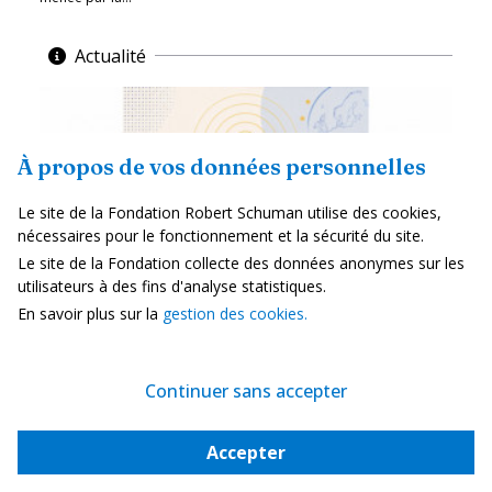
Actualité
À propos de vos données personnelles
Le site de la Fondation Robert Schuman utilise des cookies,
nécessaires pour le fonctionnement et la sécurité du site.
Le site de la Fondation collecte des données anonymes sur les
utilisateurs à des fins d'analyse statistiques.
En savoir plus sur la
gestion des cookies.
L'Europe face au retour de la puissance
Continuer sans accepter
—
6 juillet 2026
Fondation Robert Schuman
La guerre est de retour aux portes de l'Europe, les tensions
Accepter
s'intensifient, les menaces hybrides se multiplient et la dissuasion
nucléaire retrouve une place centrale dans les...