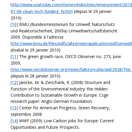
http://www.usatoday.com/money/industries/environment/2010
01-06-clean-tech-funding_N.htm
(depuis le 29 janvier
2010)
[10]
BMU (Bundesministerium für Umwelt Naturschutz
und Reaktorsicherheit; 2009a) Umweltwirtschaftsbericht
2009. Disponible à l'adresse
http://www.bmu.de/files/pdfs/allgemein/application/pdf/umwelt
(évalué le 29 janvier 2010)
[11]
The green growth race, OECD Observer no. 273, June
2009,
http://www.oecdobserver.org/news/fullstory.php/aid/2928/The
(depuis le 28 janvier 2010)
[12]
Jänicke, M. & Zieschank, R. (2008) Structure and
Function of the Environmental Industry: the Hidden
Contribution to Sustainable Growth in Europe. Csge
research paper: Anglo-German Foundation.
[13]
Center for American Progress, Green Recovery,
septembre 2008
[14]
WWF (2009) Low Carbon Jobs for Europe: Current
Opportunities and Future Prospects.