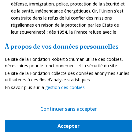
défense, immigration, police, protection de la sécurité et
de la santé, indépendance énergétique). Or, l'Union s'est
construite dans le refus de lui confier des missions
régaliennes en raison de la protection par les Etats de
leur souveraineté : dès 1954, la France refuse avec le
rejet de la Communauté européenne de défense la
À propos de vos données personnelles
constitution d'une défense européenne. L'Union s'est dès
lors consacrée à des missions de redistribution (PAC,
Le site de la Fondation Robert Schuman utilise des cookies,
politique de cohésion) qui génèrent des conflits
nécessaires pour le fonctionnement et la sécurité du site.
d'appropriation. Or dans le monde globalisé, il semblerait
Le site de la Fondation collecte des données anonymes sur les
logique que l'Union dispose d'instruments régaliens.
utilisateurs à des fins d'analyse statistiques.
Le
statu quo
actuel n'est pourtant pas fatal ni inéluctable.
En savoir plus sur la
gestion des cookies.
Le recours à l'histoire de la construction européenne
montre que l'Union européenne a déjà connu de
nombreuses formes d'intégration différenciée, à la fois
Continuer sans accepter
dans et hors des traités. L'euro, l'espace Schengen, la
coopération intergouvernementale en matière
Accepter
industrielle en sont des exemples. Ils figurent parmi les
symboles de l'intégration européenne et ont souvent