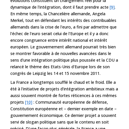
évolutions constituent un changement réel pour la
dynamique de l'intégration, dont il faut prendre acte
[9]
.
En même temps, la Chancelière allemande, Angela
Merkel, tout en défendant les intérêts des contribuables
allemands dans la crise de l'euro, a fini par admettre que
l'échec de l'euro serait celui de l'Europe et il y a donc
encore congruence entre intérêt national et intérêt
européen. Le gouvernement allemand pourrait très bien
se montrer favorable à de nouvelles avancées dans le
sens d'une intégration politique plus poussée et la CDU a
relancé le thème des Etats-Unis d'Europe lors de son
congrès de Leipzig les 14 et 15 novembre 2011.
La France a longtemps soufflé le chaud et le froid. Elle a
été à l'initiative de projets d'intégration ambitieux mais a
aussi souvent montré de fortes réticences à ces mêmes
projets
[10]
: Communauté européenne de défense,
Constitution européenne et – dernier exemple en date –
gouvernement économique. Ce dernier projet a souvent
servi de slogan politique sans que le contenu en soit
précisé. D'une façon plus générale, la France a une