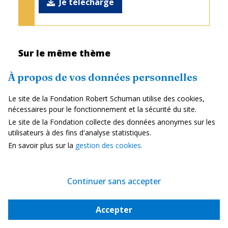
Je télécharge
Sur le même thème
À propos de vos données personnelles
Marché intérieur et concurrence
Le site de la Fondation Robert Schuman utilise des cookies,
La coopération transfrontalière au
nécessaires pour le fonctionnement et la sécurité du site.
cœur du...
Le site de la Fondation collecte des données anonymes sur les
utilisateurs à des fins d'analyse statistiques.
Stratégie, sécurité et défense
En savoir plus sur la
gestion des cookies.
Une stratégie de sécurité européenne
Continuer sans accepter
au...
Actualité
Accepter