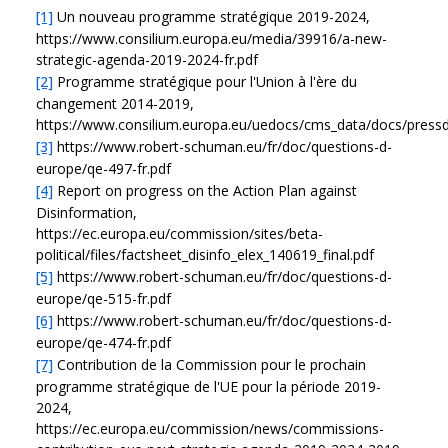
[1]
Un nouveau programme stratégique 2019-2024,
https://www.consilium.europa.eu/media/39916/a-new-
strategic-agenda-2019-2024-fr.pdf
[2]
Programme stratégique pour l'Union à l'ère du
changement 2014-2019,
https://www.consilium.europa.eu/uedocs/cms_data/docs/pressd
[3]
https://www.robert-schuman.eu/fr/doc/questions-d-
europe/qe-497-fr.pdf
[4]
Report on progress on the Action Plan against
Disinformation,
https://ec.europa.eu/commission/sites/beta-
political/files/factsheet_disinfo_elex_140619_final.pdf
[5]
https://www.robert-schuman.eu/fr/doc/questions-d-
europe/qe-515-fr.pdf
[6]
https://www.robert-schuman.eu/fr/doc/questions-d-
europe/qe-474-fr.pdf
[7]
Contribution de la Commission pour le prochain
programme stratégique de l'UE pour la période 2019-
2024,
https://ec.europa.eu/commission/news/commissions-