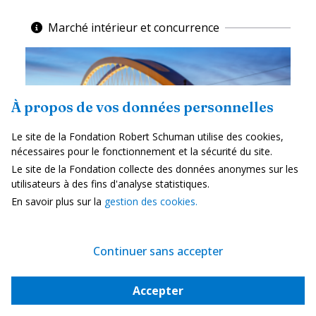
Marché intérieur et concurrence
À propos de vos données personnelles
Le site de la Fondation Robert Schuman utilise des cookies,
nécessaires pour le fonctionnement et la sécurité du site.
Le site de la Fondation collecte des données anonymes sur les
utilisateurs à des fins d'analyse statistiques.
En savoir plus sur la
gestion des cookies.
La coopération transfrontalière au cœur du...
Continuer sans accepter
—
20 juillet 2026
Claude Kern
Lorsque l’on vit en Alsace, on passe souvent par l’Allemagne sans
Accepter
presque y penser. C’est même un geste du quotidien pour un
certain nombre de travailleurs frontaliers. On y...