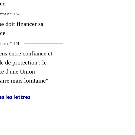
nce
ettre
n°
1162
e doit financer sa
nce
ettre
n°
1161
ns entre confiance et
 de protection : le
xe d'une Union
aire mais lointaine"
s les lettres