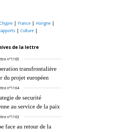
|
|
|
Chypre
France
Hongrie
|
|
Rapports
Culture
hives de la lettre
ettre
n°
1165
eration transfrontalière
r du projet européen
ettre
n°
1164
ategie de securité
nne au service de la paix
ettre
n°
1163
e face au retour de la