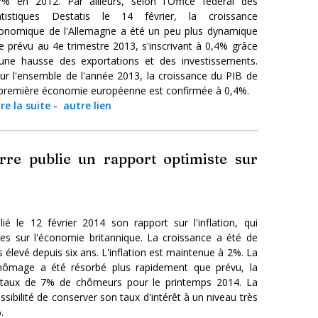
7% en 2012. Par ailleurs, selon l'Office fédéral des
atistiques Destatis le 14 février, la croissance
onomique de l'Allemagne a été un peu plus dynamique
e prévu au 4e trimestre 2013, s'inscrivant à 0,4% grâce
une hausse des exportations et des investissements.
ur l'ensemble de l'année 2013, la croissance du PIB de
 première économie européenne est confirmée à 0,4%.
ire la suite
-
autre lien
rre publie un rapport optimiste sur
é le 12 février 2014 son rapport sur l'inflation, qui
es sur l'économie britannique. La croissance a été de
 élevé depuis six ans. L'inflation est maintenue à 2%. La
ômage a été résorbé plus rapidement que prévu, la
 taux de 7% de chômeurs pour le printemps 2014. La
ibilité de conserver son taux d'intérêt à un niveau très
.