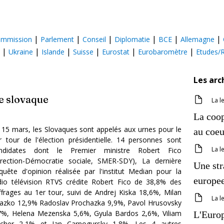
|
|
|
|
|
|
mmission
Parlement
Conseil
Diplomatie
BCE
Allemagne
|
|
|
|
|
|
Ukraine
Islande
Suisse
Eurostat
Eurobaromètre
Etudes/
Les arc
le slovaque
La l
La coop
 15 mars, les Slovaques sont appelés aux urnes pour le
au coeu
r tour de l'élection présidentielle. 14 personnes sont
La l
ndidates dont le Premier ministre Robert Fico
irection-Démocratie sociale, SMER-SDY), La dernière
Une str
quête d'opinion réalisée par l'institut Median pour la
europee
dio télévision RTVS crédite Robert Fico de 38,8% des
ffrages au 1er tour, suivi de Andrej Kiska 18,6%, Milan
La l
azko 12,9% Radoslav Prochazka 9,9%, Pavol Hrusovsky
7%, Helena Mezenska 5,6%, Gyula Bardos 2,6%, Viliam
L'Europ
scher 2,1% et Jan Carnogursky 1,8%. Les 4 autres