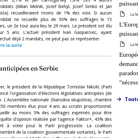
puissa
ndidats (Milan Melnik, Jozef Behyl, Jozef Simko et Jan
rista) recueilleraient moins de 1% des voix. Si aucun
La l
ndidat ne recueille plus de 50% des suffrages le 15
L'Europ
rs, un 2e tour aura lieu le 29 mars. Le président est élu
ur 5 ans. L'actuel président Ivan Gasparovic, ayant
puissa
fectué déjà 2 mandats, ne peut pas se représenter.
La l
ire la suite
Europée
demande
 anticipées en Serbie
parado
"nécess
ier, le président de la République Tomislav Nikolic (Parti
cé l'organisation d'élections législatives anticipées (de
Toute
n. L'Assemblée nationale (Narodna skupstina), chambre
50 membres élus pour 4 ans au scrutin proportionnel.
cueillir au moins 5% des suffrages exprimés pour être
nquête d'opinion réalisée par l'agence Faktor+, 43% des
ent à voter pour le Parti progressiste. La coalition
(membre de la coalition gouvermentale sortante), le Parti