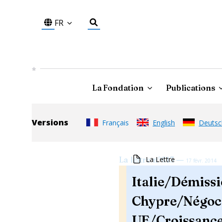
FR
La Fondation
Publications
Versions
Français
English
Deutsc
—
La Lettre
La lettre
n°
613
17 févr. 2014
Italie/Démissi
Chypre/Négoci
UE/Croissance