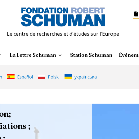
Le centre de recherches et d'études sur l'Europe
La Lettre Schuman
Station Schuman
Événem
h
Español
Polski
українська
on;
ations ;
 ;