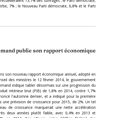
 recueilleraient 13,1% des suffrages ; le Parti démocrate,
erbe, 7% ; le Nouveau Parti démocrate, 6,8% et le Parti
emand publie son rapport économique
ns son nouveau rapport économique annuel, adopté en
nseil des ministres le 12 février 2014, le gouvernement
lemand indique tabler désormais sur une progression du
oduit intérieur brut (PIB) de 1,8% en 2014, contre 1,7%
noncé l'automne dernier, et a indiqué pour la première
is une prévision de croissance pour 2015, de 2%. Un tel
veau de croissance marquerait une nette accélération
rès deux années plutôt faible, avec 0,4% en 2013 et