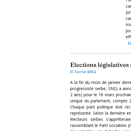
ca
Ju
ca
ma
po
ef
L
Elections législatives
17 février 2014
A la fin du mois de janvier dern
progressiste serbe, SNS) a annon
2 ans) pour le 16 mars prochai
unique du parlement, compte 2
Chaque parti politique doit re
représenté. Selon la dernière e
électeurs serbes s'apprêterai
rassemblant le Parti socialiste 