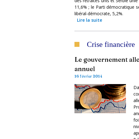
des retraités unis et Serbie unie
11,6% ; le Parti démocratique s
libéral-démocrate, 5,2%.
Lire la suite
Crise financière
Le gouvernement all
annuel
16 février 2014
Da
co
al
Pr
an
fo
ni
ap