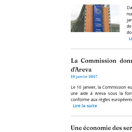
Da
nu
ja
de
do
L
La Commission donne
d'Areva
16 janvier 2017
Le 10 janvier, la Commission eu
une aide à Areva sous la form
conforme aux règles européenne
Lire la suite
Une économie des serv