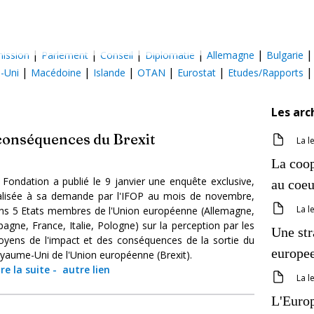
|
|
|
|
|
ission
Parlement
Conseil
Diplomatie
Allemagne
Bulgarie
|
|
|
|
|
-Uni
Macédoine
Islande
OTAN
Eurostat
Etudes/Rapports
Les arc
 conséquences du Brexit
La l
La coop
 Fondation a publié le 9 janvier une enquête exclusive,
au coeu
alisée à sa demande par l'IFOP au mois de novembre,
La l
ns 5 Etats membres de l'Union européenne (Allemagne,
pagne, France, Italie, Pologne) sur la perception par les
Une str
toyens de l'impact et des conséquences de la sortie du
europee
yaume-Uni de l'Union européenne (Brexit).
ire la suite
-
autre lien
La l
L'Europ