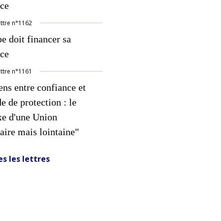
nce
ettre
n°
1162
e doit financer sa
nce
ettre
n°
1161
ns entre confiance et
 de protection : le
xe d'une Union
aire mais lointaine"
s les lettres