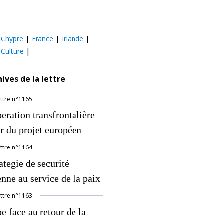
|
|
|
|
Chypre
France
Irlande
|
|
Culture
hives de la lettre
ettre
n°
1165
eration transfrontalière
r du projet européen
ettre
n°
1164
ategie de securité
nne au service de la paix
ettre
n°
1163
e face au retour de la