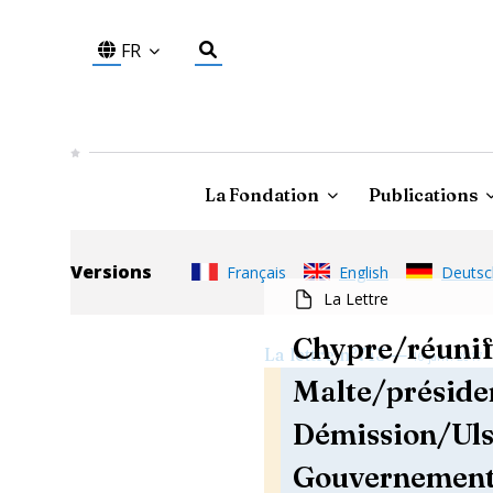
FR
La Fondation
Publications
Versions
Français
English
Deutsc
La Lettre
Chypre/réunif
—
La lettre
n°
743
16 janv. 2017
Malte/préside
Démission/Uls
Gouvernement