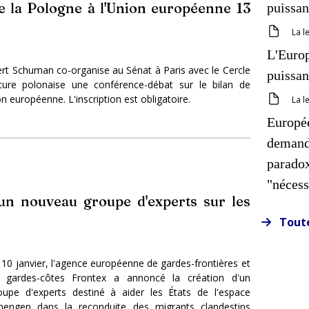
de la Pologne à l'Union européenne 13
puissa
La l
L'Europ
ert Schuman co-organise au Sénat à Paris avec le Cercle
puissa
ture polonaise une conférence-débat sur le bilan de
n européenne. L'inscription est obligatoire.
La l
Europée
demande
parado
"nécess
'un nouveau groupe d'experts sur les
Toute
 10 janvier, l'agence européenne de gardes-frontières et
 gardes-côtes Frontex a annoncé la création d'un
oupe d'experts destiné à aider les États de l'espace
hengen dans la reconduite des migrants clandestins