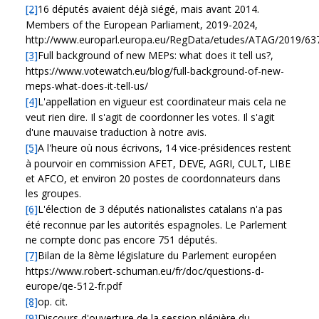
[2]
16 députés avaient déjà siégé, mais avant 2014.
Members of the European Parliament, 2019-2024,
http://www.europarl.europa.eu/RegData/etudes/ATAG/2019/6
[3]
Full background of new MEPs: what does it tell us?,
https://www.votewatch.eu/blog/full-background-of-new-
meps-what-does-it-tell-us/
[4]
L'appellation en vigueur est coordinateur mais cela ne
veut rien dire. Il s'agit de coordonner les votes. Il s'agit
d'une mauvaise traduction à notre avis.
[5]
A l'heure où nous écrivons, 14 vice-présidences restent
à pourvoir en commission AFET, DEVE, AGRI, CULT, LIBE
et AFCO, et environ 20 postes de coordonnateurs dans
les groupes.
[6]
L'élection de 3 députés nationalistes catalans n'a pas
été reconnue par les autorités espagnoles. Le Parlement
ne compte donc pas encore 751 députés.
[7]
Bilan de la 8ème législature du Parlement européen
https://www.robert-schuman.eu/fr/doc/questions-d-
europe/qe-512-fr.pdf
[8]
op. cit.
[9]
Discours d'ouverture de la session plénière du