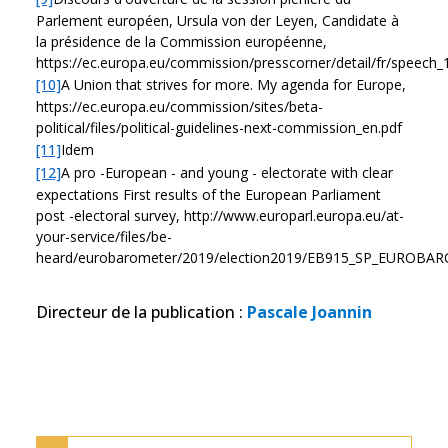
Parlement européen, Ursula von der Leyen, Candidate à
la présidence de la Commission européenne,
https://ec.europa.eu/commission/presscorner/detail/fr/speech
[10]
A Union that strives for more. My agenda for Europe,
https://ec.europa.eu/commission/sites/beta-
political/files/political-guidelines-next-commission_en.pdf
[11]
Idem
[12]
A pro -European - and young - electorate with clear
expectations First results of the European Parliament
post -electoral survey, http://www.europarl.europa.eu/at-
your-service/files/be-
heard/eurobarometer/2019/election2019/EB915_SP_EUROB
Directeur de la publication
:
Pascale Joannin