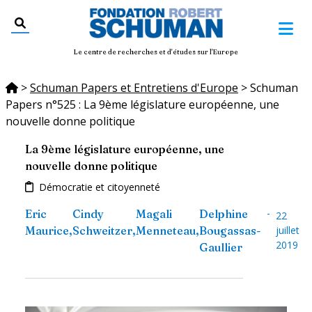
Le centre de recherches et d'études sur l'Europe
>
Schuman Papers et Entretiens d'Europe
>
Schuman
Papers n°525 : La 9ème législature européenne, une
nouvelle donne politique
La 9ème législature européenne, une
nouvelle donne politique
Démocratie et citoyenneté
-
Eric
Cindy
Magali
Delphine
22
Maurice
,
Schweitzer
,
Menneteau
,
Bougassas-
juillet
2019
Gaullier