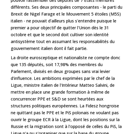
pouvoir rassembler des députés de 7 Etats membres
différents. Ses deux principales composantes - le parti du
Brexit de Nigel Farage et le Mouvement 5 étoiles (M5S)
italien - ne pouvait d'ailleurs plus s'entendre puisque le
premier a pour objectif de quitter l'Union dès le 31
octobre et que le second doit cultiver son identité
antisystème tout en assumant les responsabilités du
gouvernement italien dont il fait partie.
La droite eurosceptique et nationaliste ne compte donc
que 135 députés, soit 17,98% des membres du
Parlement, divisés en deux groupes sans vrai levier
d'influence. Les ambitions exprimées par le chef de la
Ligue, ministre italien de l'Intérieur Matteo Salvini, de
mettre en place une grande formation à même de
concurrencer PPE et S&D se sont heurtées aux
structures politiques européennes. La Fidesz hongroise
ne quittant pas le PPE et le PiS polonais ne voulant pas
ouvrir le groupe ECR à la Ligue, dont les positions sur la
Russie et la migration sont à l'opposé de celles du PiS, la
Ligue n'a pu s'organiser que sur la base du groupe