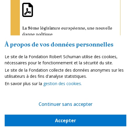
La 9ème législature européenne, une nouvelle
donne politique
PDF
| 672 ko
En français
À propos de vos données personnelles
Je télécharge
Le site de la Fondation Robert Schuman utilise des cookies,
nécessaires pour le fonctionnement et la sécurité du site.
Le site de la Fondation collecte des données anonymes sur les
utilisateurs à des fins d'analyse statistiques.
En savoir plus sur la
gestion des cookies.
Sur le même thème
Marché intérieur et concurrence
Continuer sans accepter
La coopération transfrontalière au
Accepter
cœur du...