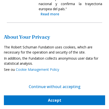
nacional y confirma la trayectoria
europea del país."
Read more
Ucrania
About Your Privacy
Reducir y eliminar los derechos de
The Robert Schuman Fundation uses cookies, which are
aduana para varios productos
necessary for the operation and security of the site.
In addition, the Fundation collects anonymous user data for
agroalimentarios
statistical analysis.
13 de octubre de 2025
See ou
Cookie Management Policy
El 13 de octubre, el Consejo adoptó una
Decisión sobre la reducción o
eliminación de los derechos de aduana
Continue without accepting
sobre diversos productos
agroalimentarios procedentes de
Ucrania , como los productos lácteos,
Accept
las frutas y hortalizas frescas, la carne y