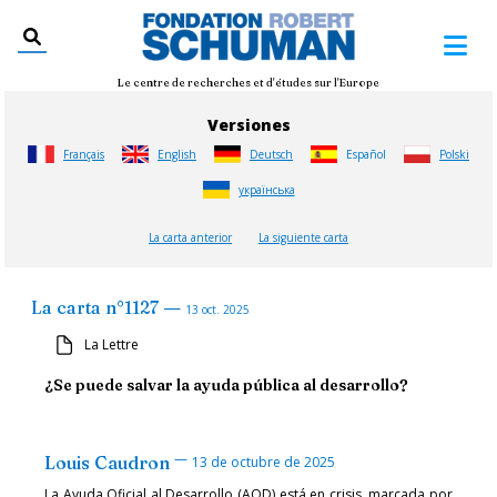
Le centre de recherches et d'études sur l'Europe
Versiones
Français
English
Deutsch
Español
Polski
українська
La carta anterior
La siguiente carta
—
La carta
n°
1127
13 oct. 2025
La Lettre
¿Se puede salvar la ayuda pública al desarrollo?
—
Louis Caudron
13 de octubre de 2025
La Ayuda Oficial al Desarrollo (AOD) está en crisis, marcada por