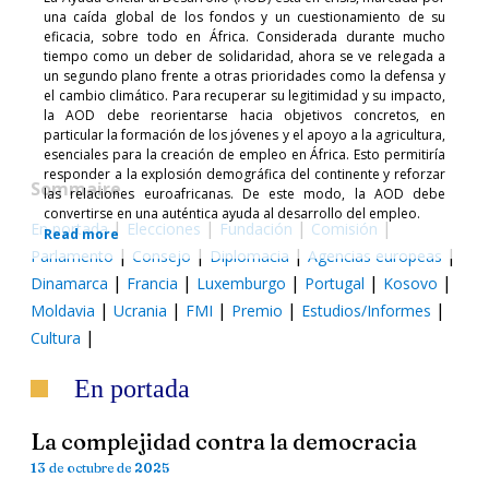
una caída global de los fondos y un cuestionamiento de su
eficacia, sobre todo en África. Considerada durante mucho
tiempo como un deber de solidaridad, ahora se ve relegada a
un segundo plano frente a otras prioridades como la defensa y
el cambio climático. Para recuperar su legitimidad y su impacto,
la AOD debe reorientarse hacia objetivos concretos, en
particular la formación de los jóvenes y el apoyo a la agricultura,
esenciales para la creación de empleo en África. Esto permitiría
responder a la explosión demográfica del continente y reforzar
Sommaire
las relaciones euroafricanas. De este modo, la AOD debe
convertirse en una auténtica ayuda al desarrollo del empleo.
|
|
|
|
En portada
Elecciones
Fundación
Comisión
Read more
|
|
|
|
Parlamento
Consejo
Diplomacia
Agencias europeas
|
|
|
|
|
Dinamarca
Francia
Luxemburgo
Portugal
Kosovo
|
|
|
|
|
Moldavia
Ucrania
FMI
Premio
Estudios/Informes
|
Cultura
En portada
La complejidad contra la democracia
13 de octubre de 2025