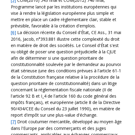
[5]
COM(2010) 543 final et COM(2012) 746 final,
Programme lancé par les institutions européennes qui
vise à rendre la législation européenne plus simple et
mettre en place un cadre règlementaire clair, stable et
prévisible, favorable à la création d'emplois.
[6]
La décision récente du Conseil d'État, CE Ass., 31 mai
2016, Jacob, n°393.881 illustre cette complexité du droit
en matière de droit des sociétés. Le Conseil d'État s'est
vu obligé de poser une question préjudicielle à la CJUE
afin de déterminer si une question prioritaire de
constitutionnalité soulevée par le demandeur au pourvoi
était sérieuse (une des conditions prévues à l'article 61-1
de la Constitution française relative à la procédure de la
question prioritaire de constitutionnalité) dans un litige
concernant la réglementation fiscale nationale (II de
l'article 92 B et I_4 de l'article 160 du code général des
impôts français), et européenne (article 8 de la Directive
90/434/CEE du Conseil du 23 juillet 1990), en matière de
report d'impôt sur une plus-value d'échange.
[7]
Droit coutumier mercantile, développé au moyen âge
dans l'Europe par des commerçants et des juges
commerçants, applicables aux échanges commerciaux