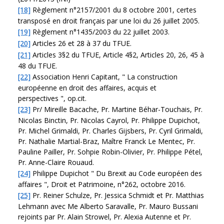
[18]
Règlement n°2157/2001 du 8 octobre 2001, certes
transposé en droit français par une loi du 26 juillet 2005.
[19]
Règlement n°1435/2003 du 22 juillet 2003.
[20]
Articles 26 et 28 à 37 du TFUE.
[21]
Articles 3§2 du TFUE, Article 4§2, Articles 20, 26, 45 à
48 du TFUE.
[22]
Association Henri Capitant, " La construction
européenne en droit des affaires, acquis et
perspectives ", op.cit.
[23]
Pr/ Mireille Bacache, Pr. Martine Béhar-Touchais, Pr.
Nicolas Binctin, Pr. Nicolas Cayrol, Pr. Philippe Dupichot,
Pr. Michel Grimaldi, Pr. Charles Gijsbers, Pr. Cyril Grimaldi,
Pr. Nathalie Martial-Braz, Maître Franck Le Mentec, Pr.
Pauline Pailler, Pr. Sohpie Robin-Olivier, Pr. Philippe Pétel,
Pr. Anne-Claire Rouaud.
[24]
Philippe Dupichot " Du Brexit au Code européen des
affaires ", Droit et Patrimoine, n°262, octobre 2016.
[25]
Pr. Reiner Schulze, Pr. Jessica Schmidt et Pr. Matthias
Lehmann avec Me Alberto Saravalle, Pr. Mauro Bussani
rejoints par Pr. Alain Strowel, Pr. Alexia Autenne et Pr.