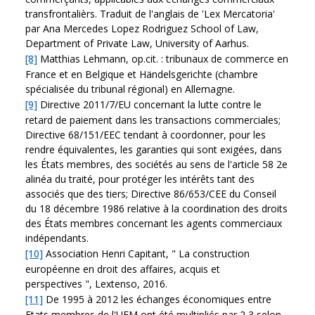
transfrontalièrs. Traduit de l'anglais de 'Lex Mercatoria'
par Ana Mercedes Lopez Rodriguez School of Law,
Department of Private Law, University of Aarhus.
[8]
Matthias Lehmann, op.cit. : tribunaux de commerce en
France et en Belgique et Händelsgerichte (chambre
spécialisée du tribunal régional) en Allemagne.
[9]
Directive 2011/7/EU concernant la lutte contre le
retard de paiement dans les transactions commerciales;
Directive 68/151/EEC tendant à coordonner, pour les
rendre équivalentes, les garanties qui sont exigées, dans
les États membres, des sociétés au sens de l'article 58 2e
alinéa du traité, pour protéger les intérêts tant des
associés que des tiers; Directive 86/653/CEE du Conseil
du 18 décembre 1986 relative à la coordination des droits
des États membres concernant les agents commerciaux
indépendants.
[10]
Association Henri Capitant, " La construction
européenne en droit des affaires, acquis et
perspectives ", Lextenso, 2016.
[11]
De 1995 à 2012 les échanges économiques entre
Etats membres de l'UEM ont été multipliés par 2,3 selon