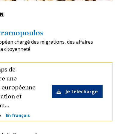
EN
Avramopoulos
péen chargé des migrations, des affaires
 la citoyenneté
mps de
re une
e européenne
Je télécharge
ation et
u...
o
En français