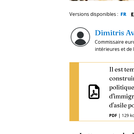
Versions disponibles
:
FR
Dimitris 
Commissaire euro
intérieures et de
Il est te
construi
politiqu
d'immigr
d'asile po
PDF
| 129 k