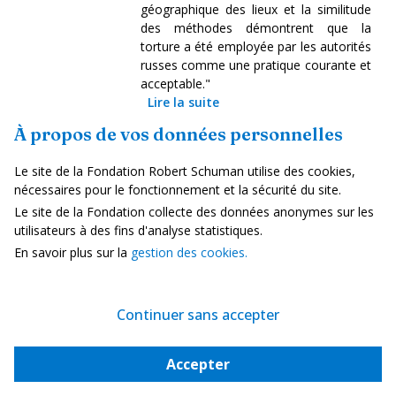
géographique des lieux et la similitude
des méthodes démontrent que la
torture a été employée par les autorités
russes comme une pratique courante et
acceptable."
Lire la suite
À propos de vos données personnelles
ONU
Le site de la Fondation Robert Schuman utilise des cookies,
nécessaires pour le fonctionnement et la sécurité du site.
80e session de l'Assemblée générale des
Le site de la Fondation collecte des données anonymes sur les
utilisateurs à des fins d'analyse statistiques.
Nations unies
En savoir plus sur la
gestion des cookies.
29 septembre 2025
Le débat général de la 80e Assemblée
générale des Nations unies s'est tenu
Continuer sans accepter
du 23 au 29 septembre. Parmi les faits
marquants, plusieurs pays occidentaux,
Accepter
dont la France, la Belgique et le
Luxembourg ont officiellement reconnu