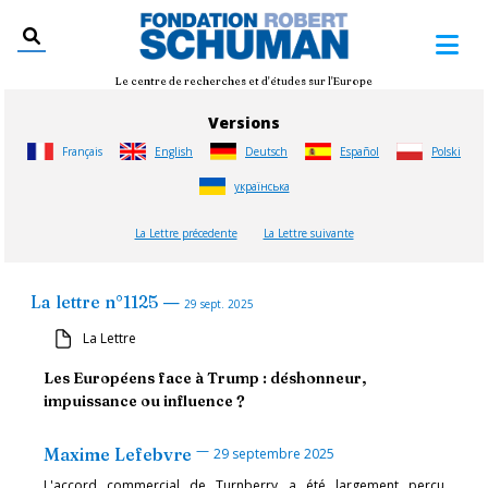
Le centre de recherches et d'études sur l'Europe
Versions
Français
English
Deutsch
Español
Polski
українська
La Lettre précedente
La Lettre suivante
—
La lettre
n°
1125
29 sept. 2025
La Lettre
Les Européens face à Trump : déshonneur,
impuissance ou influence ?
—
Maxime Lefebvre
29 septembre 2025
L'accord commercial de Turnberry a été largement perçu