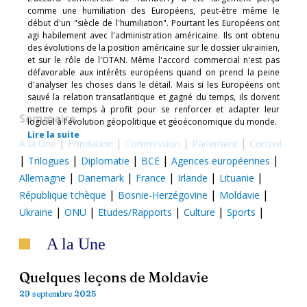
comme une humiliation des Européens, peut-être même le
début d'un "siècle de l'humiliation". Pourtant les Européens ont
agi habilement avec l'administration américaine. Ils ont obtenu
des évolutions de la position américaine sur le dossier ukrainien,
et sur le rôle de l'OTAN. Même l'accord commercial n'est pas
défavorable aux intérêts européens quand on prend la peine
d'analyser les choses dans le détail. Mais si les Européens ont
sauvé la relation transatlantique et gagné du temps, ils doivent
mettre ce temps à profit pour se renforcer et adapter leur
Sommaire
logiciel à l'évolution géopolitique et géoéconomique du monde.
Lire la suite
|
|
|
|
A la Une
Fondation
Commission
Parlement
Conseil
|
|
|
|
|
Trilogues
Diplomatie
BCE
Agences européennes
|
|
|
|
|
Allemagne
Danemark
France
Irlande
Lituanie
|
|
|
République tchèque
Bosnie-Herzégovine
Moldavie
|
|
|
|
|
Ukraine
ONU
Etudes/Rapports
Culture
Sports
A la Une
Quelques leçons de Moldavie
29 septembre 2025