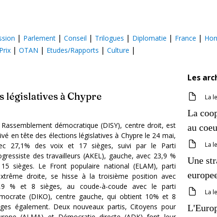
|
|
|
|
|
|
sion
Parlement
Conseil
Trilogues
Diplomatie
France
Hon
|
|
|
|
Prix
OTAN
Etudes/Rapports
Culture
Les arc
s législatives à Chypre
La l
La coop
 Rassemblement démocratique (DISY), centre droit, est
au coeu
rivé en tête des élections législatives à Chypre le 24 mai,
La l
ec 27,1% des voix et 17 sièges, suivi par le Parti
ogressiste des travailleurs (AKEL), gauche, avec 23,9 %
Une str
 15 sièges. Le Front populaire national (ELAM), parti
europee
extrême droite, se hisse à la troisième position avec
,9 % et 8 sièges, au coude-à-coude avec le parti
La l
mocrate (DIKO), centre gauche, qui obtient 10% et 8
èges également. Deux nouveaux partis, Citoyens pour
L'Europ
Europe (ALMA) et Démocratie directe (ADK) font leur