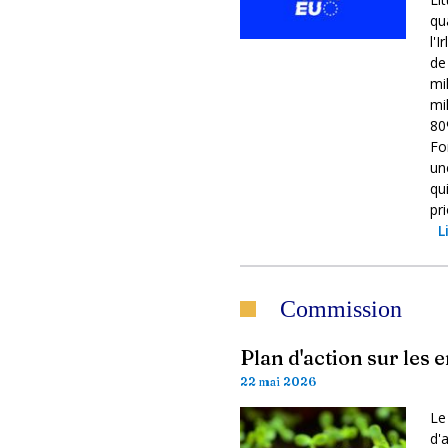
qu
l'
de
mi
mi
80
Fo
un
qu
pri
L
Commission
Plan d'action sur les 
22 mai 2026
Le
d'