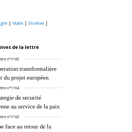
|
|
|
grie
Malte
Slovénie
hives de la lettre
ettre
n°
1165
eration transfrontalière
r du projet européen
ettre
n°
1164
ategie de securité
nne au service de la paix
ettre
n°
1163
e face au retour de la