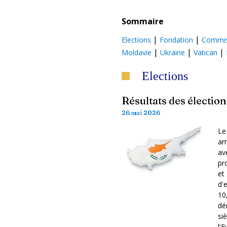
Sommaire
|
|
Elections
Fondation
Commis
|
|
|
Moldavie
Ukraine
Vatican
Elections
Résultats des élection
26 mai 2026
Le
ar
av
pr
et
d'
10
dé
si
l'