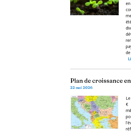
en
co
me
ét
di
dé
re
pa
de
L
Plan de croissance en
22 mai 2026
Le
€ 
mi
po
l'
ré