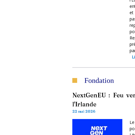
en
et
pa
re
po
Re
pr
pa
L
Fondation
NextGenEU : Feu ver
l'Irlande
22 mai 2026
Le
po
Li