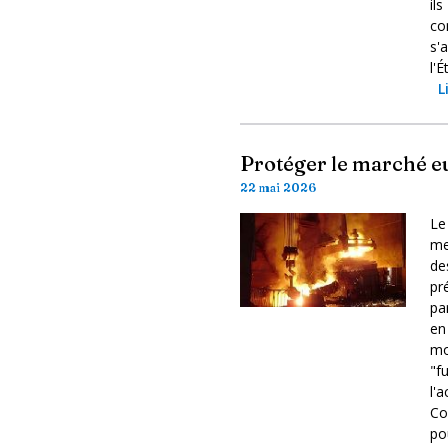
i
co
s'
l'
L
Protéger le marché eu
22 mai 2026
Le
me
de
pr
pa
en
mo
"f
l'
Co
po