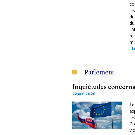
co
l'
do
du
l'
re
mil
L
Parlement
Inquiétudes concernan
22 mai 2026
Le
ex
l'
Co
vi