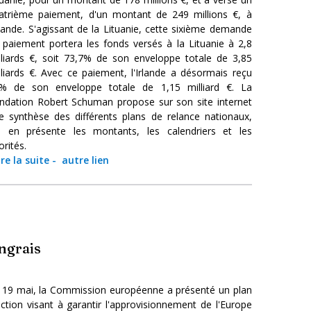
atrième paiement, d'un montant de 249 millions €, à
Irlande. S'agissant de la Lituanie, cette sixième demande
 paiement portera les fonds versés à la Lituanie à 2,8
lliards €, soit 73,7% de son enveloppe totale de 3,85
lliards €. Avec ce paiement, l'Irlande a désormais reçu
% de son enveloppe totale de 1,15 milliard €. La
ndation Robert Schuman propose sur son site internet
e synthèse des différents plans de relance nationaux,
i en présente les montants, les calendriers et les
orités.
ire la suite
-
autre lien
engrais
 19 mai, la Commission européenne a présenté un plan
action visant à garantir l'approvisionnement de l'Europe