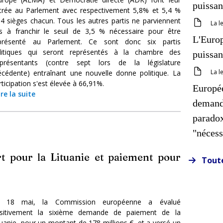
puissa
trée au Parlement avec respectivement 5,8% et 5,4 %
 4 sièges chacun. Tous les autres partis ne parviennent
La l
s à franchir le seuil de 3,5 % nécessaire pour être
L'Europ
présenté au Parlement. Ce sont donc six partis
litiques qui seront représentés à la chambre des
puissa
présentants (contre sept lors de la législature
La l
écédente) entraînant une nouvelle donne politique. La
rticipation s'est élevée à 66,91%.
Europée
ire la suite
demande
parado
"nécess
t pour la Lituanie et paiement pour
Toute
 18 mai, la Commission européenne a évalué
sitivement la sixième demande de paiement de la
tuanie, pour un montant de 178 millions €, et a versé un