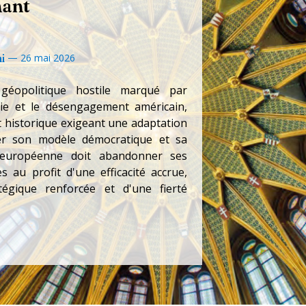
nant
—
i
26 mai 2026
géopolitique hostile marqué par
ssie et le désengagement américain,
t historique exigeant une adaptation
ver son modèle démocratique et sa
n européenne doit abandonner ses
es au profit d'une efficacité accrue,
égique renforcée et d'une fierté