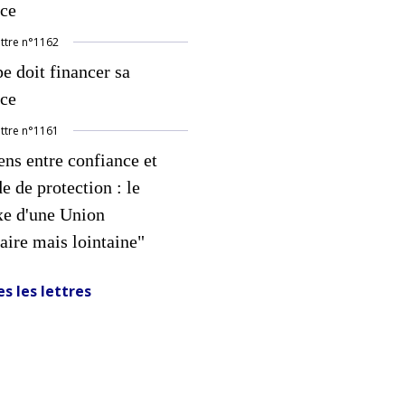
nce
ettre
n°
1162
e doit financer sa
nce
ettre
n°
1161
ns entre confiance et
 de protection : le
xe d'une Union
aire mais lointaine"
s les lettres