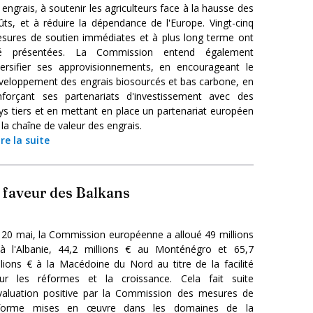
 engrais, à soutenir les agriculteurs face à la hausse des
ûts, et à réduire la dépendance de l'Europe. Vingt-cinq
sures de soutien immédiates et à plus long terme ont
é présentées. La Commission entend également
versifier ses approvisionnements, en encourageant le
veloppement des engrais biosourcés et bas carbone, en
nforçant ses partenariats d'investissement avec des
ys tiers et en mettant en place un partenariat européen
 la chaîne de valeur des engrais.
ire la suite
 faveur des Balkans
 20 mai, la Commission européenne a alloué 49 millions
à l'Albanie, 44,2 millions € au Monténégro et 65,7
llions € à la Macédoine du Nord au titre de la facilité
ur les réformes et la croissance. Cela fait suite
évaluation positive par la Commission des mesures de
forme mises en œuvre dans les domaines de la