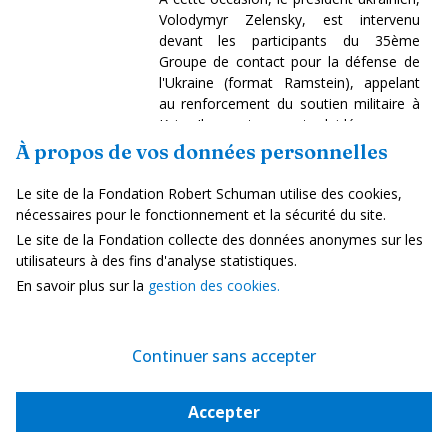
Volodymyr Zelensky, est intervenu
devant les participants du 35ème
Groupe de contact pour la défense de
l'Ukraine (format Ramstein), appelant
au renforcement du soutien militaire à
Kyiv. Il a notamment plaidé pour un
renforcement du programme PURL,
À propos de vos données personnelles
présenté une nouvelle coopération
germano-ukrainienne dans le domaine
Le site de la Fondation Robert Schuman utilise des cookies,
de la défense antimissile balistique et
nécessaires pour le fonctionnement et la sécurité du site.
salué la fourniture de 150 000 drones
Le site de la Fondation collecte des données anonymes sur les
ainsi que de 350 missiles et radars de
utilisateurs à des fins d'analyse statistiques.
défense aérienne britanniques, tout en
En savoir plus sur la
gestion des cookies.
appelant au maintien de la pression
économique sur la Russie.
Lire la suite
-
autre lien
-
autre
Continuer sans accepter
lien
-
autre lien
Accepter
Etudes/Rapports