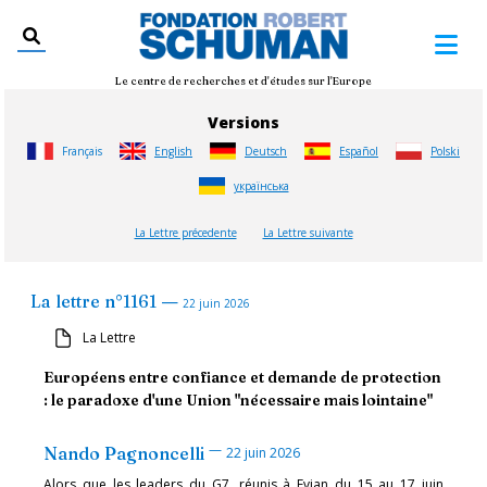
Le centre de recherches et d'études sur l'Europe
Versions
Français
English
Deutsch
Español
Polski
українська
La Lettre précedente
La Lettre suivante
—
La lettre
n°
1161
22 juin 2026
La Lettre
Européens entre confiance et demande de protection
: le paradoxe d'une Union "nécessaire mais lointaine"
—
Nando Pagnoncelli
22 juin 2026
Alors que les leaders du G7, réunis à Evian du 15 au 17 juin