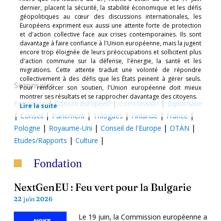
dernier, placent la sécurité, la stabilité économique et les défis
géopolitiques au cœur des discussions internationales, les
Européens expriment eux aussi une attente forte de protection
et d'action collective face aux crises contemporaines. Ils sont
davantage à faire confiance à l'Union européenne, mais la jugent
encore trop éloignée de leurs préoccupations et sollicitent plus
d'action commune sur la défense, l'énergie, la santé et les
migrations. Cette attente traduit une volonté de répondre
collectivement à des défis que les États peinent à gérer seuls.
Sommaire
Pour renforcer son soutien, l'Union européenne doit mieux
montrer ses résultats et se rapprocher davantage des citoyens.
|
|
|
Fondation
Conseil européen
Commission
Diplomatie
Lire la suite
|
|
|
|
|
|
Conseil
Parlement
Trilogues
Finlande
France
|
|
|
|
Pologne
Royaume-Uni
Conseil de l'Europe
OTAN
|
|
Etudes/Rapports
Culture
Fondation
NextGenEU : Feu vert pour la Bulgarie
22 juin 2026
Le 19 juin, la Commission européenne a