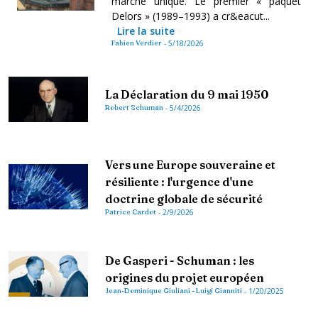
marché unique. Le premier « paquet
Delors » (1989–1993) a cr&eacut...
Lire la suite
Fabien Verdier
-
5/18/2026
La Déclaration du 9 mai 1950
Robert Schuman
-
5/4/2026
Vers une Europe souveraine et
résiliente : l'urgence d'une
doctrine globale de sécurité
Patrice Cardot
-
2/9/2026
De Gasperi - Schuman : les
origines du projet européen
Jean-Dominique Giuliani - Luigi Gianniti
-
1/20/2025