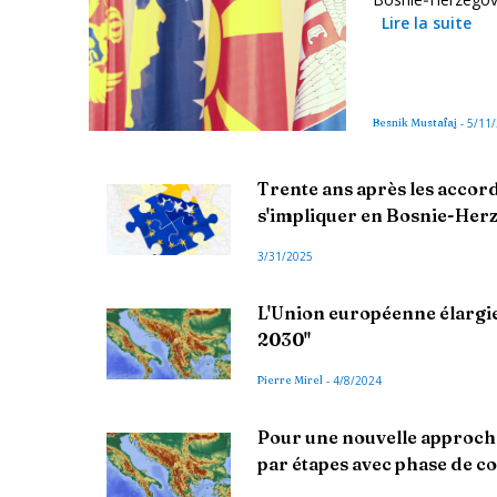
Lire la suite
Besnik Mustafaj
-
5/11
Trente ans après les accor
s'impliquer en Bosnie-Her
3/31/2025
L'Union européenne élargi
2030"
Pierre Mirel
-
4/8/2024
Pour une nouvelle approche
par étapes avec phase de c