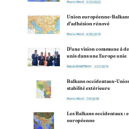
Pierre Mirel
-
5/23/2022
Union européenne-Balkans 
d'adhésion rénové
Pierre Mirel
-
9/30/2019
D'une vision commune à des
unis dans une Europe unie
Nikola DIMITROV
-
1/21/2019
Balkans occidentaux-Union
stabilité extérieure
Pierre Mirel
-
7/9/2018
Les Balkans occidentaux : en
européenne