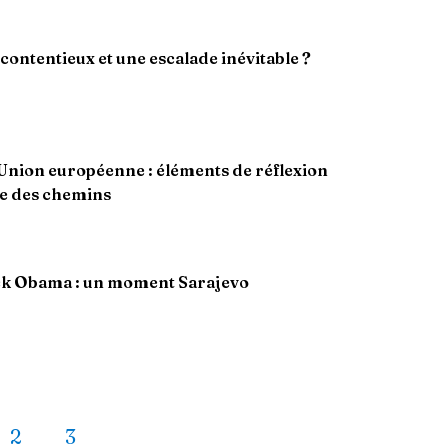
x contentieux et une escalade inévitable ?
l'Union européenne : éléments de réflexion
ée des chemins
ck Obama : un moment Sarajevo
2
3