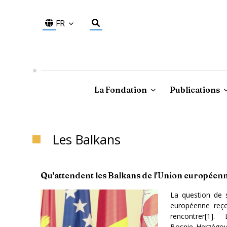
FR
La Fondation
Publications
Les Balkans
Qu'attendent les Balkans de l'Union européenn
La question de 
européenne reço
rencontrer[
1
]. 
Bosnie‑Herzégov