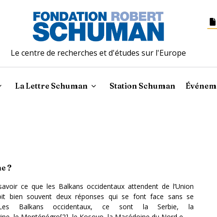
Le centre de recherches et d'études sur l'Europe
La Lettre Schuman
Station Schuman
Événem
e ?
savoir ce que les
Balkans occidentaux
attendent de l’Union
it bien souvent deux réponses qui se font face sans se
Les Balkans occidentaux, ce sont la Serbie, la
ine, le Monténégro[
2
], le Kosovo, la Macédoine du Nord e...