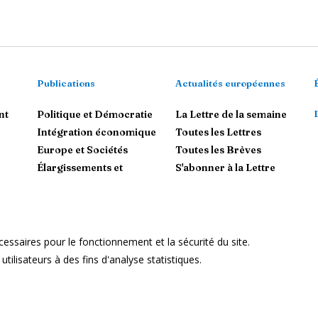
Publications
Actualités européennes
nt
Politique et Démocratie
La Lettre de la semaine
Intégration économique
Toutes les Lettres
Europe et Sociétés
Toutes les Brèves
Élargissements et
S'abonner à la Lettre
voisinages
L'Union européenne dans le
Monde
essaires pour le fonctionnement et la sécurité du site.
Mentions Légales
ilisateurs à des fins d'analyse statistiques.