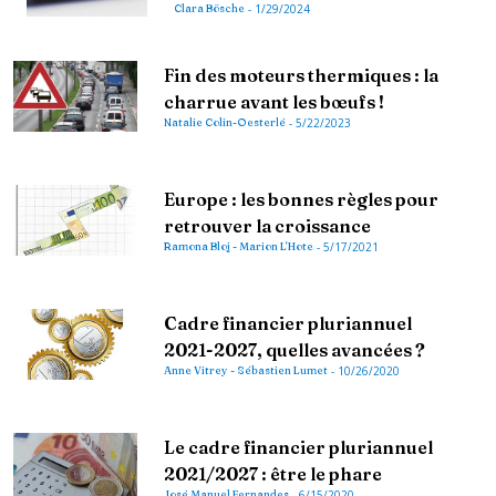
Clara Bösche
-
1/29/2024
Fin des moteurs thermiques : la
charrue avant les bœufs !
Natalie Colin-Oesterlé
-
5/22/2023
Europe : les bonnes règles pour
retrouver la croissance
Ramona Bloj - Marion L'Hote
-
5/17/2021
Cadre financier pluriannuel
2021-2027, quelles avancées ?
Anne Vitrey - Sébastien Lumet
-
10/26/2020
Le cadre financier pluriannuel
2021/2027 : être le phare
José Manuel Fernandes
-
6/15/2020