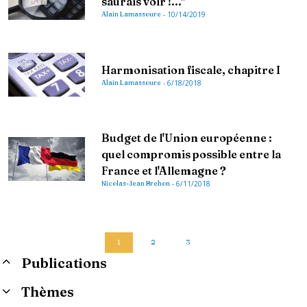
saurais voir !..."
Alain Lamassoure
-
10/14/2019
Harmonisation fiscale, chapitre I
Alain Lamassoure
-
6/18/2018
Budget de l'Union européenne :
quel compromis possible entre la
France et l'Allemagne ?
Nicolas-Jean Brehon
-
6/11/2018
1
2
3
Publications
Thèmes