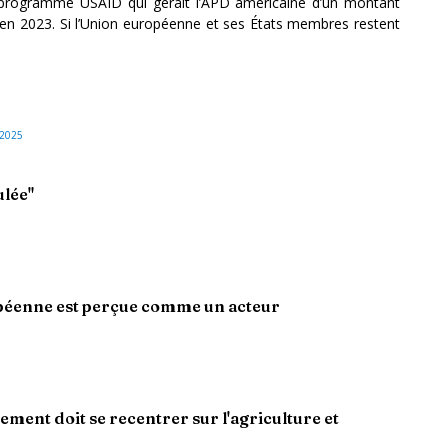
e programme USAID
qui gérait l’APD américaine d’un montant
$ en 2023. Si l’Union européenne et ses États membres restent
/2025
ulée"
péenne est perçue comme un acteur
ement doit se recentrer sur l'agriculture et