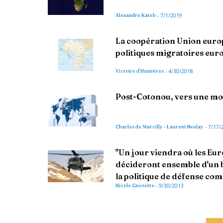
Alexandre Kateb
-
7/1/2019
La coopération Union europ
politiques migratoires eu
Victoire d'Humières
-
4/30/2018
Post-Cotonou, vers une mo
Charles de Marcilly - Laurent Boulay
-
7/17/
"Un jour viendra où les Eur
décideront ensemble d'un 
la politique de défense c
Nicole Gnesotto
-
9/30/2013