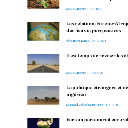
Louis Caudron
-
3/1/2021
Les relations Europe-Afriqu
des lieux et perspectives
Alexandre Kateb
-
2/15/2021
Il est temps de réviser les 
Louis Caudron
-
1/13/2020
La politique étrangère et d
nigérien
Léonard Colomba-Petteng
-
11/18/2019
Vers un partenariat euro-a