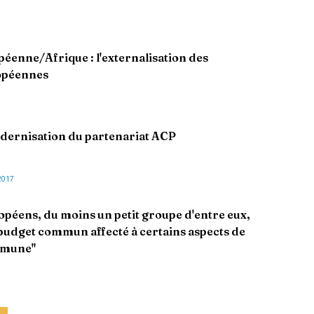
éenne/Afrique : l'externalisation des
ropéennes
dernisation du partenariat ACP
2017
opéens, du moins un petit groupe d'entre eux,
budget commun affecté à certains aspects de
ommune"