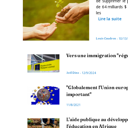
de
supprimer l
de 64 milliards 
les
Lire la suite
Louis Caudron
-
10/13
Vers une immigration "rég
Joël Dine
-
12/9/2024
"Globalement l'Union euro
important"
11/8/2021
L'aide publique au développ
l'éducation en Afrique