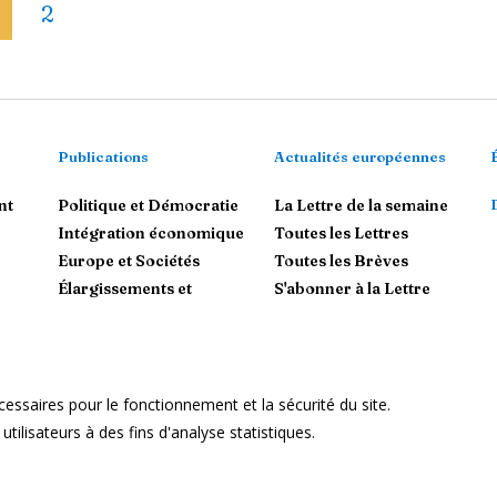
2
Publications
Actualités européennes
nt
Politique et Démocratie
La Lettre de la semaine
Intégration économique
Toutes les Lettres
Europe et Sociétés
Toutes les Brèves
Élargissements et
S'abonner à la Lettre
voisinages
L'Union européenne dans le
Monde
essaires pour le fonctionnement et la sécurité du site.
Mentions Légales
ilisateurs à des fins d'analyse statistiques.